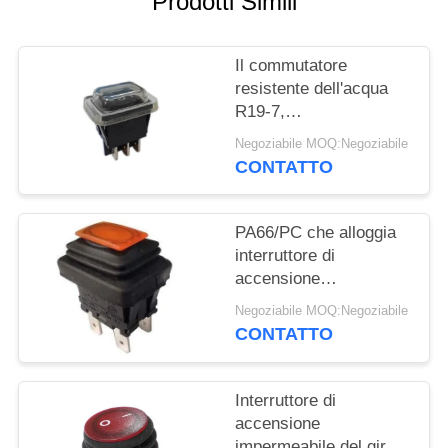
Prodotti Simili
MAPPA
DEL
Il commutatore
resistente dell'acqua
SITO
R19-7,
impermeabilizza la
Negoziabile MOQ:Negoziabile
temperatura ambiente
PRIVACY
CONTATTO
del commutatore
POLICY
T85/T105 di spinta
PA66/PC che alloggia
interruttore di
accensione
impermeabile, LC83
Negoziabile MOQ:Negoziabile
serie, 30000 cicli
CONTATTO
meccanici.
Interruttore di
accensione
impermeabile del giro