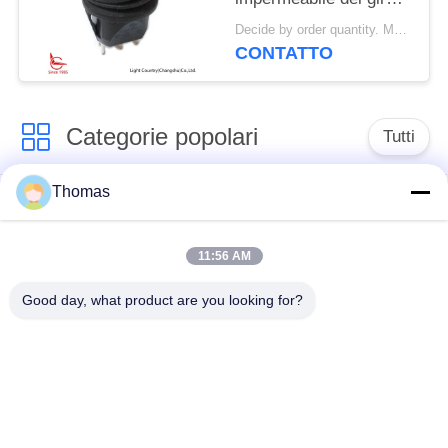
facile dell'installazione,
Decide by order quantity. MOQ:1000PCS
φ 20mm, con luce
CONTATTO
rossa, cicli di vita
>10,000.
Categorie popolari
Tutti
Thomas
termostato
termostato ksd301
automatico di
risistemazione
11:56 AM
Good day, what product are you looking for?
Termostato del
commutatore termico
ripristino manuale
ksd301
interruttore a
Commutatore
bilanciere
elettrico del pulsante