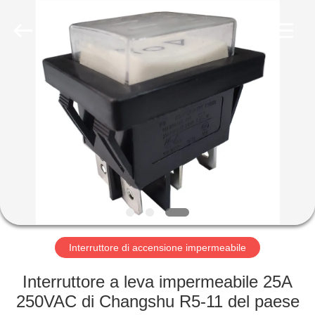
2026
Light
Country(Changshu)
Co.,Ltd.
All
Rights
Reserved.
CASA
PRODOTTI
VIDEO
MOSTRA
VR
Interruttore di accensione impermeabile
CIRCA
Interruttore a leva impermeabile 25A
NOI
250VAC di Changshu R5-11 del paese