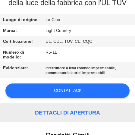
della luce della fabbrica con l'UL TUV
GIRO
DELLA
Luogo di origine:
La Cina
FABBRICA
Marca:
Light Country
Certificazione:
UL, CUL, TUV, CE, CQC
CONTROLLO
Numero di
R5-11
modello:
DI
QUALITÀ
Evidenziare:
,
interruttore a leva rotondo impermeabile
commutatori elettrici impermeabili
CONTATTICI
CONTATTACI!
NOTIZIE
DETTAGLI DI APERTURA
CASI