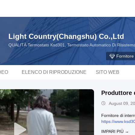
Light Country(Changshu) Co.,Ltd
QUALITÀ Termostato Ksd301, Termostato Automatico Di Risistema
Fornitore 
DEO
ELENCO DI RIPRODUZIONE
SITO WEB
Produttore 
August 09, 2
Fornitore di inter
https://www.ksd3
IMPARI PIÙ →