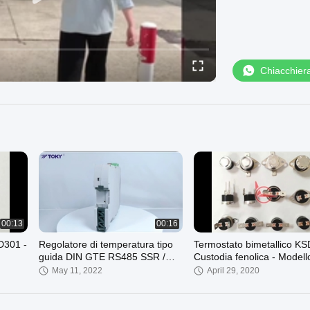
Chiacchier
00:13
00:16
D301 -
Regolatore di temperatura tipo
Termostato bimetallico KS
guida DIN GTE RS485 SSR /
Custodia fenolica - Modell
T24
RELÈ / Uscita analogica
T23/T24
May 11, 2022
April 29, 2020