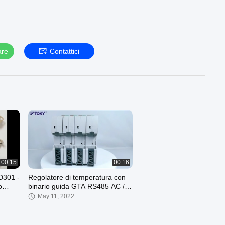
are
Contattici
00:15
00:16
D301 -
Regolatore di temperatura con
o
binario guida GTA RS485 AC /
DC 100 - 240 V Display LCD
May 11, 2022