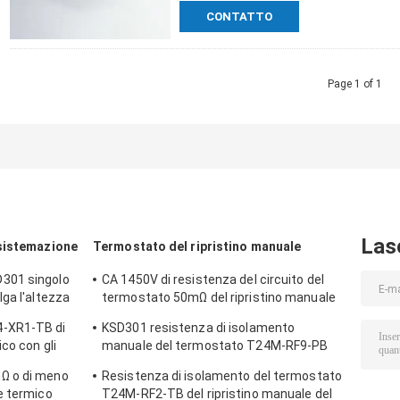
CONTATTO
Page 1 of 1
Las
sistemazione
Termostato del ripristino manuale
301 singolo
CA 1450V di resistenza del circuito del
ga l'altezza
termostato 50mΩ del ripristino manuale
di T24M-SF9-CB per 1 min.
-XR1-TB di
KSD301 resistenza di isolamento
co con gli
manuale del termostato T24M-RF9-PB
 0℃~250℃ di
100MΩ o più per l'elettrodomestico
Ω o di meno
Resistenza di isolamento del termostato
e termico
T24M-RF2-TB del ripristino manuale del