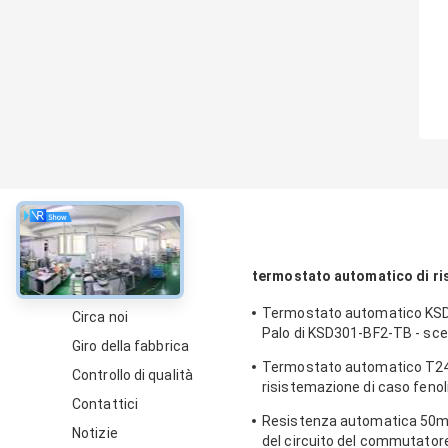
circa
termostato automatico di ri
Termostato automatico KSD
Circa noi
Palo di KSD301-BF2-TB - scel
Giro della fabbrica
12.4mm del tiro
Termostato automatico T24
Controllo di qualità
risistemazione di caso fenoli
Contattici
impiegati di funzionamento
Resistenza automatica 50m
UL/CUL
Notizie
del circuito del commutator