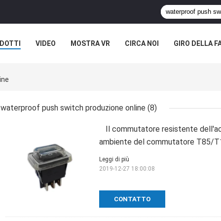
DOTTI
VIDEO
MOSTRA VR
CIRCA NOI
GIRO DELLA F
ASI
ine
waterproof push switch produzione online
(8)
Il commutatore resistente dell'a
ambiente del commutatore T85/T1
Leggi di più
2019-12-27 18:00:08
CONTATTO