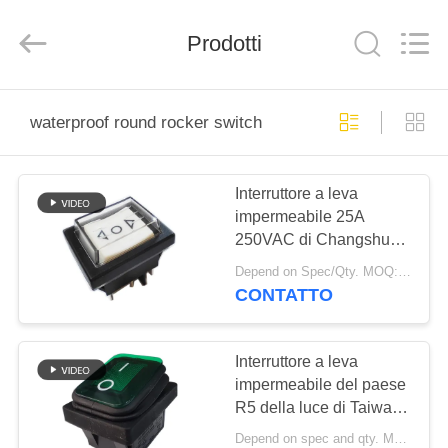
2025
Light
Country(Changshu)
Co.,Ltd.
Prodotti
All
Rights
Reserved.
CASA
waterproof round rocker switch
PRODOTTI
Interruttore a leva
impermeabile 25A
VIDEO
250VAC di Changshu
R5-11 del paese della
Depend on Spec/Qty. MOQ:Negoziabile
luce della fabbrica con
MOSTRA
CONTATTO
l'UL TUV
VR
Interruttore a leva
CIRCA
impermeabile del paese
R5 della luce di Taiwan,
NOI
32*25mm, DI
Depend on spec and qty. MOQ:1000pcs