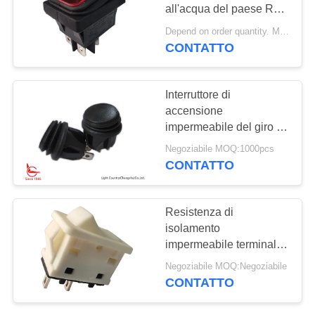
all'acqua del paese R5-
MAPPA
7 della luce della
Depend on order quantity. MOQ:1000pcs, anche quantità di prova pilota di sostegno.
fabbrica, 32*25mm, luce
DEL
CONTATTO
rossa, CE CQC dell'UL
SITO
TUV.
Interruttore di
accensione
PRIVACY
impermeabile del giro di
POLICY
RC, Φ 20mm, ON-OFF-
Negoziabile MOQ:1000pcs
ON, 3 terminali, UL,
CONTATTO
VDE, ENEC.
Resistenza di
isolamento
impermeabile terminale
placcata argento di rame
Negoziabile MOQ:Negoziabile
dell'interruttore di
CONTATTO
accensione RAWP
>1000MΩ