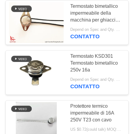
Termostato bimetallico
impermeabile della
macchina per ghiaccio
KSD301 con il sostegno
Depend on Spec and Qty. MOQ:1000
ed il cavo fissi
CONTATTO
Termostato KSD301
Termostato bimetallico
250v 16a
Depend on Spec and Qty. MOQ:1000
CONTATTO
Protettore termico
impermeabile di 16A
250V T23 con cavo
US $0.72(could talk) MOQ:1000