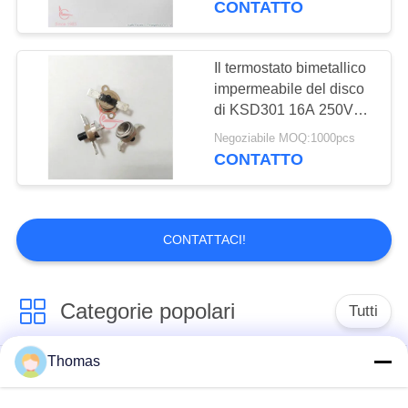
CONTATTO
Il termostato bimetallico
impermeabile del disco
di KSD301 16A 250V
per il frigorifero disgela il
Negoziabile MOQ:1000pcs
radiatore
CONTATTO
CONTATTACI!
Categorie popolari
Tutti
Thomas
termostato
termostato ksd301
automatico di