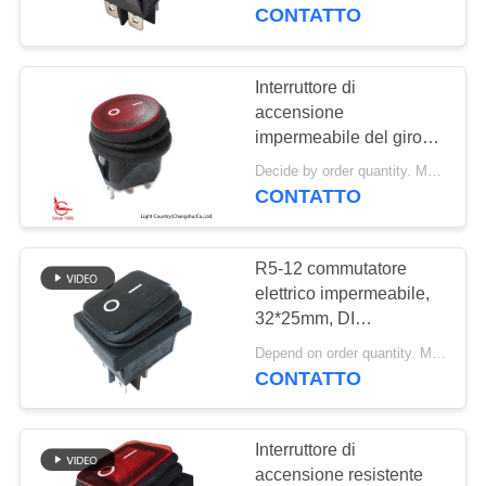
ACCENSIONE, IP67,
CONTATTO
blu illuminato
GIRO
DELLA
Interruttore di
FABBRICA
accensione
impermeabile del giro
facile dell'installazione,
CONTROLLO
Decide by order quantity. MOQ:1000PCS
φ 20mm, con luce rossa,
CONTATTO
DI
cicli di vita >10,000.
QUALITÀ
R5-12 commutatore
elettrico impermeabile,
CONTATTICI
32*25mm, DI
ACCENSIONE, 4
Depend on order quantity. MOQ:1000pcs
terminali, alloggio del
CONTATTO
NOTIZIE
nero di PA66/PC
CASI
Interruttore di
accensione resistente