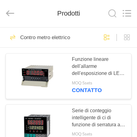
2026
Light
Country(Changshu)
Co.,Ltd.
Prodotti
All
Rights
Reserved.
CASA
75
Contro metro elettrico
termostato ksd301
PRODOTTI
Funzione lineare
dell'allarme
VIDEO
dell'esposizione di LED
di alta precisione di
MOQ:5sets
velocità del tachimetro di
MOSTRA
CONTATTO
frequenza di FM
47
VR
termostato
Serie di conteggio
CIRCA
intelligente di ci di
automatico di
funzione di serratura a
NOI
chiave del tester RS485
risistemazione
MOQ:5sets