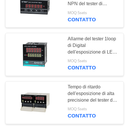
NPN del tester di
MAPPA
conteggio di Digital di
MOQ:5sets
multifuction della CX o
DEL
CONTATTO
61
uscita del relè
SITO
interruttore a
Allarme del tester 1loop
bilanciere
di Digital
PRIVACY
dell'esposizione di LED
POLICY
di CA il contro ha
MOQ:5sets
prodotto l'alta capacità
CONTATTO
anti-interferenza
24
Tempo di ritardo
Commutatore
dell'esposizione di alta
precisione del tester di
elettrico del
Digital di serie di TCN
MOQ:5sets
contro indipendente
pulsante
CONTATTO