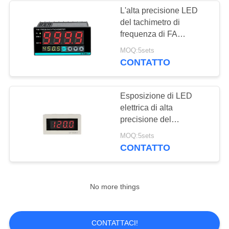
L'alta precisione LED
del tachimetro di
10
frequenza di FA
Interruttore di
visualizza l'uscita
MOQ:5sets
dell'allarme 1loop
CONTATTO
accensione
impermeabile
Esposizione di LED
elettrica di alta
precisione del
tachimetro del tester di
7
MOQ:5sets
frequenza contro
CONTATTO
Far scorrere
Interruttore
No more things
CONTATTACI!