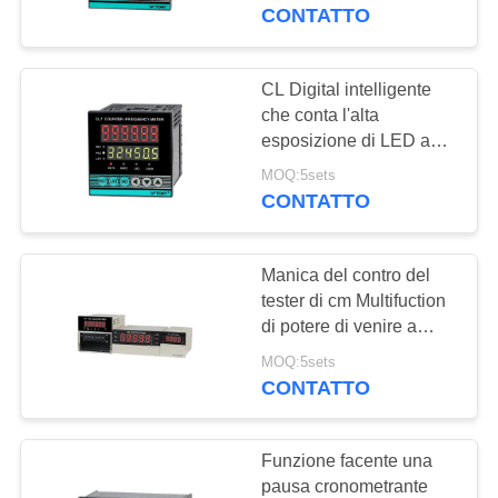
dell'esposizione di LED
CONTATTO
GIRO
DELLA
CL Digital intelligente
20
FABBRICA
che conta l'alta
Termostato del
esposizione di LED anti-
interferenza di capacità
CONTROLLO
ripristino manuale
MOQ:5sets
RS485 del tester
CONTATTO
DI
QUALITÀ
Manica del contro del
tester di cm Multifuction
CONTATTICI
di potere di venire a
58
mancare di memoria
MOQ:5sets
commutatore
2loop input elettrico & di
CONTATTO
NOTIZIE
uscita 2loop
termico ksd301
CASI
Funzione facente una
pausa cronometrante