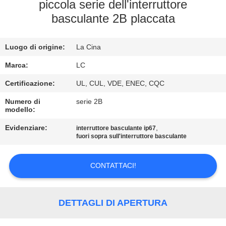
piccola serie dell'interruttore
GIRO
basculante 2B placcata
DELLA
Luogo di origine:
La Cina
FABBRICA
Marca:
LC
CONTROLLO
Certificazione:
UL, CUL, VDE, ENEC, CQC
DI
Numero di
serie 2B
modello:
QUALITÀ
Evidenziare:
,
interruttore basculante ip67
fuori sopra sull'interruttore basculante
CONTATTICI
CONTATTACI!
NOTIZIE
DETTAGLI DI APERTURA
CASI