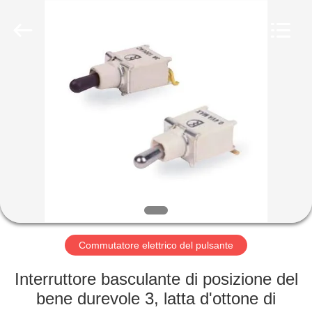
2026
Light
Country(Changshu)
Co.,Ltd.
All
Rights
Reserved.
CASA
PRODOTTI
VIDEO
MOSTRA
VR
Commutatore elettrico del pulsante
CIRCA
Interruttore basculante di posizione del
NOI
bene durevole 3, latta d'ottone di