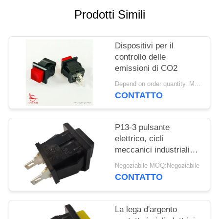
Prodotti Simili
MAPPA
DEL
Dispositivi per il
SITO
controllo delle
emissioni di CO2
PRIVACY
Depend on order quantity. MOQ:1000 pezzi
POLICY
CONTATTO
P13-3 pulsante
elettrico, cicli
meccanici industriali
del commutatore di
Negoziabile MOQ:Negoziabile
pulsante 30000
CONTATTO
La lega d'argento