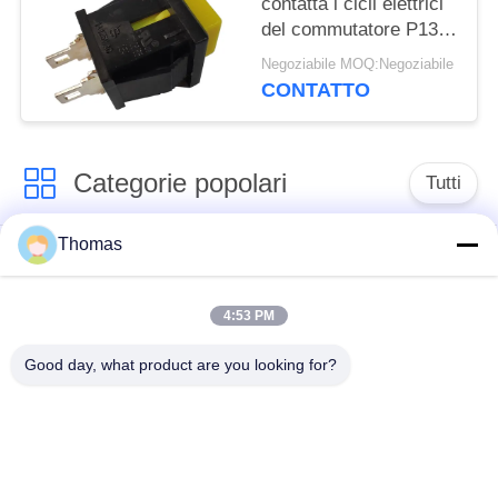
contatta i cicli elettrici
del commutatore P13-2
10000 del pulsante
Negoziabile MOQ:Negoziabile
CONTATTO
Categorie popolari
Tutti
Thomas
termostato
termostato ksd301
automatico di
risistemazione
4:53 PM
Good day, what product are you looking for?
Termostato del
commutatore termico
ripristino manuale
ksd301
interruttore a
Commutatore
bilanciere
elettrico del pulsante