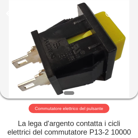
2026
Light
Country(Changshu)
Co.,Ltd.
All
Rights
Reserved.
CASA
PRODOTTI
VIDEO
MOSTRA
VR
Commutatore elettrico del pulsante
CIRCA
La lega d'argento contatta i cicli
NOI
elettrici del commutatore P13-2 10000