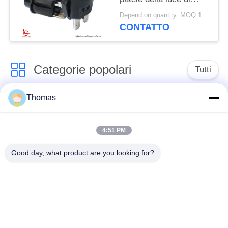
Taiwan, LC210, Φ20,
Depend on quantity. MOQ:1000pcs
DI ACCENSIONE,
CONTATTO
nero, 10A/16A
125V/250V
Categorie popolari
Tutti
Thomas
termostato
termostato ksd301
automatico di
risistemazione
4:51 PM
Good day, what product are you looking for?
Termostato del
commutatore termico
ripristino manuale
ksd301
interruttore a
Commutatore
bilanciere
elettrico del pulsante