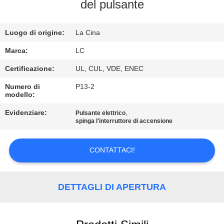
del pulsante
GIRO
DELLA
Luogo di origine:
La Cina
FABBRICA
Marca:
LC
Certificazione:
UL, CUL, VDE, ENEC
CONTROLLO
Numero di
P13-2
modello:
DI
QUALITÀ
Evidenziare:
,
Pulsante elettrico
spinga l'interruttore di accensione
CONTATTICI
CONTATTACI!
NOTIZIE
DETTAGLI DI APERTURA
CASI