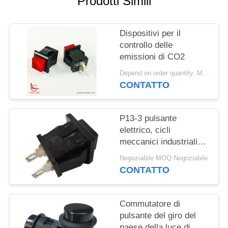
Prodotti Simili
MAPPA
DEL
Dispositivi per il
controllo delle
SITO
emissioni di CO2
Depend on order quantity. MOQ:1000 pezzi
PRIVACY
CONTATTO
POLICY
P13-3 pulsante
elettrico, cicli
meccanici industriali
del commutatore di
Negoziabile MOQ:Negoziabile
pulsante 30000
CONTATTO
Commutatore di
pulsante del giro del
paese della luce di