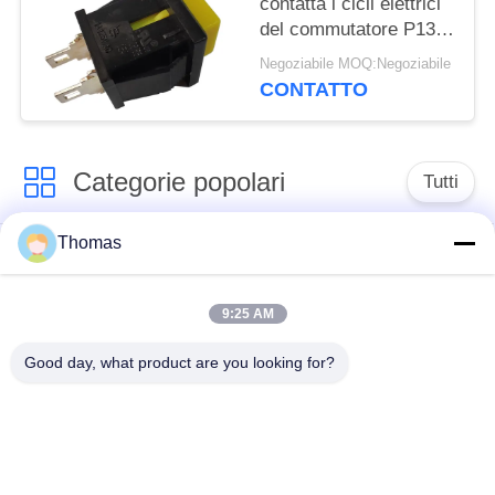
contatta i cicli elettrici
del commutatore P13-2
10000 del pulsante
Negoziabile MOQ:Negoziabile
CONTATTO
Categorie popolari
Tutti
Thomas
termostato
termostato ksd301
automatico di
risistemazione
9:25 AM
Good day, what product are you looking for?
Termostato del
commutatore termico
ripristino manuale
ksd301
interruttore a
Commutatore
bilanciere
elettrico del pulsante