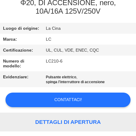
Φ20, DI ACCENSIONE, nero,
GIRO
10A/16A 125V/250V
DELLA
Luogo di origine:
La Cina
FABBRICA
Marca:
LC
CONTROLLO
Certificazione:
UL, CUL, VDE, ENEC, CQC
DI
Numero di
LC210-6
modello:
QUALITÀ
Evidenziare:
,
Pulsante elettrico
spinga l'interruttore di accensione
CONTATTICI
CONTATTACI!
NOTIZIE
DETTAGLI DI APERTURA
CASI