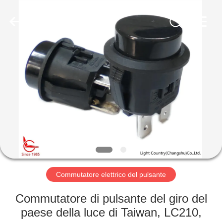
2026
Light
Country(Changshu)
Co.,Ltd.
All
Rights
Reserved.
CASA
PRODOTTI
VIDEO
MOSTRA
VR
Commutatore elettrico del pulsante
CIRCA
Commutatore di pulsante del giro del
NOI
paese della luce di Taiwan, LC210,