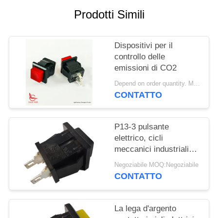
Prodotti Simili
MAPPA
DEL
Dispositivi per il
SITO
controllo delle
emissioni di CO2
PRIVACY
Depend on order quantity. MOQ:1000 pezzi
POLICY
CONTATTO
P13-3 pulsante
elettrico, cicli
meccanici industriali
del commutatore di
Negoziabile MOQ:Negoziabile
pulsante 30000
CONTATTO
La lega d'argento