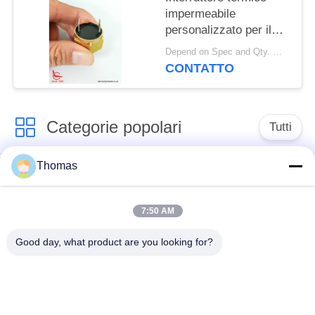
impermeabile
personalizzato per il
sensore di allarme
Depend on Spec and Qty. MOQ:1000 PCS
antincendio del veicolo
CONTATTO
Categorie popolari
Tutti
Thomas
termostato
termostato ksd301
automatico di
risistemazione
7:50 AM
Good day, what product are you looking for?
Termostato del
commutatore termico
ripristino manuale
ksd301
interruttore a
Commutatore