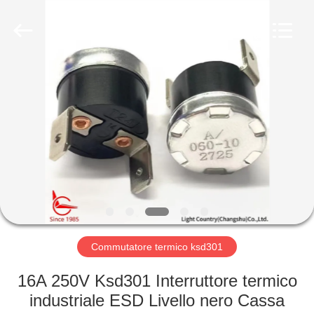
2026
Light
Country(Changshu)
Co.,Ltd.
All
Rights
Reserved.
CASA
PRODOTTI
VIDEO
MOSTRA
VR
Commutatore termico ksd301
CIRCA
16A 250V Ksd301 Interruttore termico
NOI
industriale ESD Livello nero Cassa