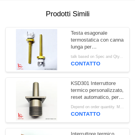
MAPPA
Prodotti Simili
DEL
SITO
Testa esagonale
termostatica con canna
lunga per
PRIVACY
apparecchiature di
talk based on Spec and Qty. MOQ:1000 pezzi
POLICY
riscaldamento solare
CONTATTO
KSD301 Interruttore
termico personalizzato,
reset automatico, per
macchine per la pulizia
Depend on order quantity. MOQ:1000 pezzi, supportano anche la quantità di campioni o test.
della neve
CONTATTO
Interruttore termico