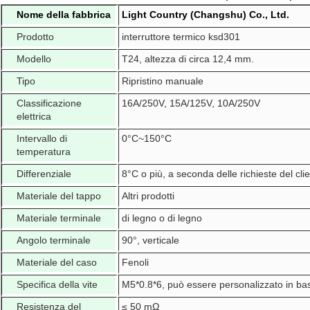
Nome della fabbrica
Light Country (Changshu) Co., Ltd.
Prodotto
interruttore termico ksd301
Modello
T24, altezza di circa 12,4 mm.
Tipo
Ripristino manuale
Classificazione
16A/250V, 15A/125V, 10A/250V
elettrica
Intervallo di
0°C~150°C
temperatura
Differenziale
8°C o più, a seconda delle richieste del clie
Materiale del tappo
Altri prodotti
Materiale terminale
di legno o di legno
Angolo terminale
90°, verticale
Materiale del caso
Fenoli
Specifica della vite
M5*0.8*6, può essere personalizzato in bas
Resistenza del
≤ 50 mΩ