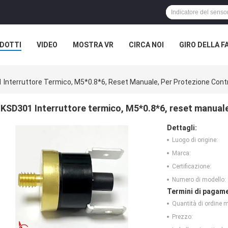
DOTTI
VIDEO
MOSTRA VR
CIRCA NOI
GIRO DELLA F
ASI
 Interruttore Termico, M5*0.8*6, Reset Manuale, Per Protezione Con
KSD301 Interruttore termico, M5*0.8*6, reset manuale
Dettagli:
Luogo di origine:
Marca:
Certificazione:
Numero di modello:
Termini di pagame
Quantità di ordine 
Prezzo: