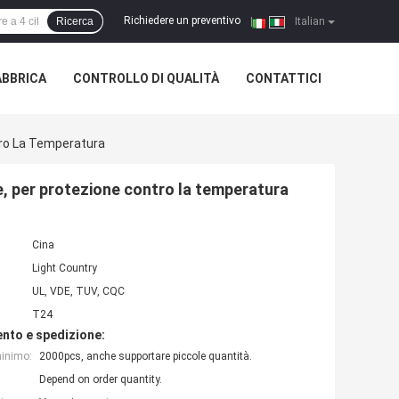
Richiedere un preventivo
Ricerca
|
Italian
ABBRICA
CONTROLLO DI QUALITÀ
CONTATTICI
tro La Temperatura
, per protezione contro la temperatura
Cina
Light Country
UL, VDE, TUV, CQC
T24
nto e spedizione:
minimo:
2000pcs, anche supportare piccole quantità.
Depend on order quantity.