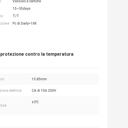
i:
Vassoio e cartone
15~35days
to:
T/T
azione:
Pc di Daily>10K
 protezione contro la temperatura
ro:
15.85mm
ione elettrica:
CA di 10A 250V
±3℃
anza: