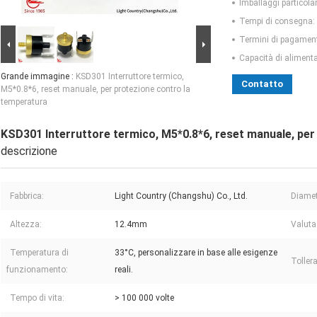
Imballaggi particolar
Tempi di consegna:
Termini di pagamen
Capacità di aliment
Grande immagine :
KSD301 Interruttore termico,
Contatto
M5*0.8*6, reset manuale, per protezione contro la
temperatura
KSD301 Interruttore termico, M5*0.8*6, reset manuale, per
descrizione
Fabbrica:
Light Country (Changshu) Co., Ltd.
Diamet
Altezza:
12.4mm
Valutaz
Temperatura di
33°C, personalizzare in base alle esigenze
Toller
funzionamento:
reali.
Tempo di vita:
> 100 000 volte