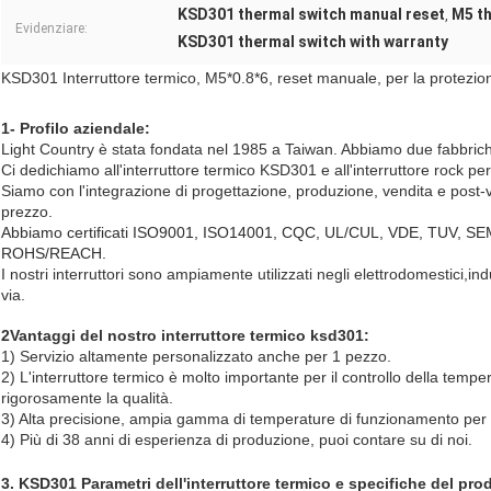
KSD301 thermal switch manual reset
M5 th
,
Evidenziare:
KSD301 thermal switch with warranty
KSD301 Interruttore termico, M5*0.8*6, reset manuale, per la protezio
1- Profilo aziendale:
Light Country è stata fondata nel 1985 a Taiwan. Abbiamo due fabbric
Ci dedichiamo all'interruttore termico KSD301 e all'interruttore rock per
Siamo con l'integrazione di progettazione, produzione, vendita e post-ven
prezzo.
Abbiamo certificati ISO9001, ISO14001, CQC, UL/CUL, VDE, TUV, SE
ROHS/REACH.
I nostri interruttori sono ampiamente utilizzati negli elettrodomestici,
ind
via.
2Vantaggi del nostro interruttore termico ksd301:
1) Servizio altamente personalizzato anche per 1 pezzo.
2) L'interruttore termico è molto importante per il controllo della tempe
rigorosamente la qualità.
3) Alta precisione, ampia gamma di temperature di funzionamento per 
4) Più di 38 anni di esperienza di produzione, puoi contare su di noi.
3. KSD301 Parametri dell'interruttore termico e specifiche del pro