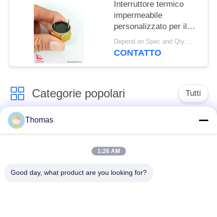
Interruttore termico
impermeabile
personalizzato per il
sensore di allarme
Depend on Spec and Qty. MOQ:1000 PCS
antincendio del veicolo
CONTATTO
Categorie popolari
Tutti
Thomas
termostato
termostato ksd301
automatico di
risistemazione
1:26 AM
Good day, what product are you looking for?
Termostato del
commutatore termico
ripristino manuale
ksd301