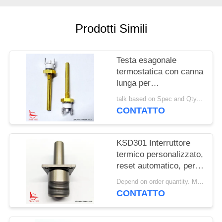
MAPPA
Prodotti Simili
DEL
SITO
Testa esagonale
termostatica con canna
PRIVACY
lunga per
apparecchiature di
POLICY
talk based on Spec and Qty. MOQ:1000 pezzi
riscaldamento solare
CONTATTO
KSD301 Interruttore
termico personalizzato,
reset automatico, per
macchine per la pulizia
Depend on order quantity. MOQ:1000 pezzi, supportano anche la quantità di campioni o test.
della neve
CONTATTO