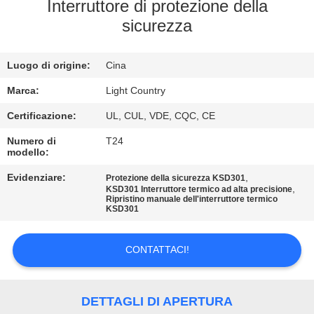
Interruttore di protezione della
GIRO
sicurezza
DELLA
Luogo di origine:
Cina
FABBRICA
Marca:
Light Country
CONTROLLO
Certificazione:
UL, CUL, VDE, CQC, CE
DI
Numero di
T24
modello:
QUALITÀ
Evidenziare:
,
Protezione della sicurezza KSD301
,
KSD301 Interruttore termico ad alta precisione
Ripristino manuale dell'interruttore termico
CONTATTICI
KSD301
NOTIZIE
CONTATTACI!
CASI
DETTAGLI DI APERTURA