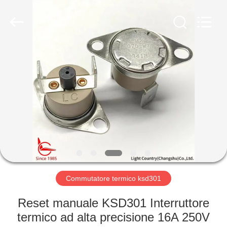
2026
Light
Country(Changshu)
Co.,Ltd.
All
Rights
Reserved.
CASA
PRODOTTI
VIDEO
MOSTRA
VR
Commutatore termico ksd301
CIRCA
Reset manuale KSD301 Interruttore
NOI
termico ad alta precisione 16A 250V