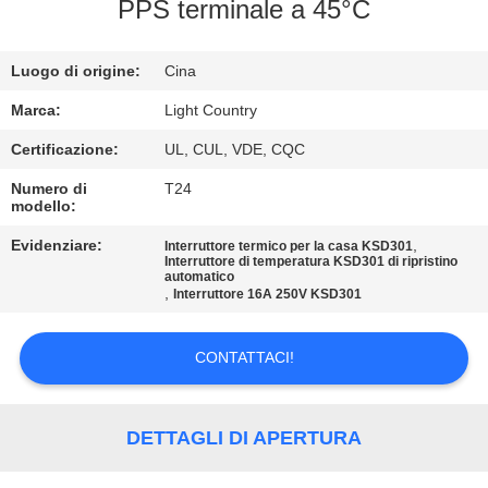
PPS terminale a 45°C
GIRO
DELLA
Luogo di origine:
Cina
FABBRICA
Marca:
Light Country
Certificazione:
UL, CUL, VDE, CQC
CONTROLLO
Numero di
T24
modello:
DI
QUALITÀ
Evidenziare:
,
Interruttore termico per la casa KSD301
Interruttore di temperatura KSD301 di ripristino
automatico
,
Interruttore 16A 250V KSD301
CONTATTICI
CONTATTACI!
NOTIZIE
DETTAGLI DI APERTURA
CASI