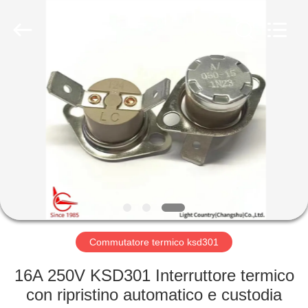
2026
Light
Country(Changshu)
Co.,Ltd.
All
Rights
Reserved.
CASA
PRODOTTI
VIDEO
MOSTRA
VR
Commutatore termico ksd301
CIRCA
16A 250V KSD301 Interruttore termico
NOI
con ripristino automatico e custodia