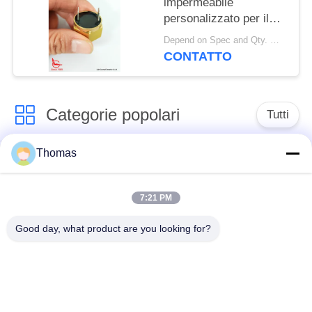
impermeabile
personalizzato per il
sensore di allarme
Depend on Spec and Qty. MOQ:1000 PCS
antincendio del veicolo
CONTATTO
Categorie popolari
Tutti
Thomas
termostato
termostato ksd301
automatico di
risistemazione
7:21 PM
Good day, what product are you looking for?
Termostato del
commutatore termico
ripristino manuale
ksd301
interruttore a
Commutatore
bilanciere
elettrico del pulsante