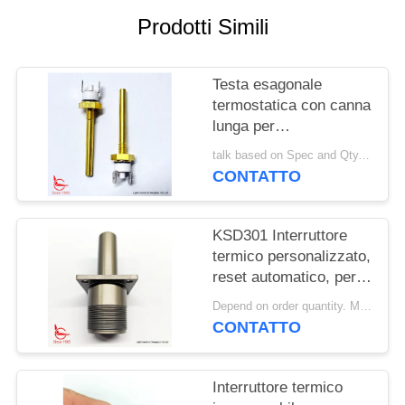
Prodotti Simili
MAPPA
DEL
Testa esagonale
SITO
termostatica con canna
lunga per
PRIVACY
apparecchiature di
talk based on Spec and Qty. MOQ:1000 pezzi
riscaldamento solare
POLICY
CONTATTO
KSD301 Interruttore
termico personalizzato,
reset automatico, per
macchine per la pulizia
Depend on order quantity. MOQ:1000 pezzi, supportano anche la quantità di campioni o test.
della neve
CONTATTO
Interruttore termico