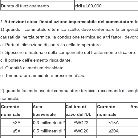
Durata di funzionamento
cicli ≥100,000
Attenzioni circa l'installazione impermeabile del commutatore t
3.
1) quando il commutatore termico scelto, deve confermare la temperat
causati da inerzia termica, la conduzione termica ed altri fattori, devono
a. Parte di rilevazione di controllo della temperatura.
b. Spessore e materiale della componente del trasferimento di calore.
c. Il potere dell'elemento riscaldante.
d. Quantità di medium riscaldato.
e. Temperatura ambiente e pressione d'aria.
2) quando facendo uso del commutatore termico, raccomandi
di scegl
nominale,
Corrente
Area
Calibro di
Corrente
Are
nominale
trasversale
cavo dell'UL
nominale
≤3A
0,3 millimetri di ²
AWG22
≤15A
≤5A
0,5 millimetri di ²
AWG20
≤20A