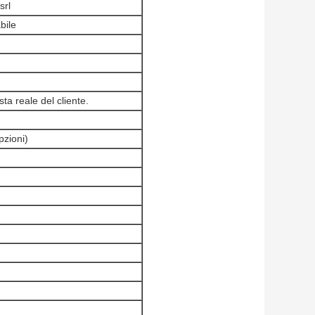
srl
bile
ta reale del cliente.
pzioni)