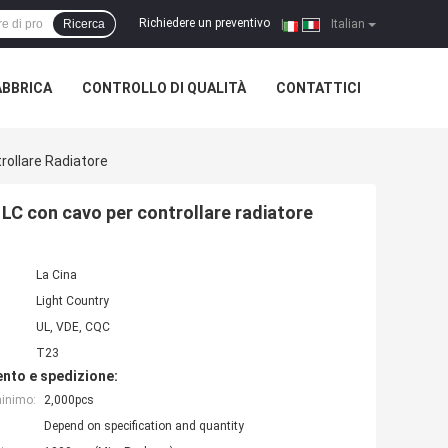
Richiedere un preventivo
Ricerca
|
Italian
ABBRICA
CONTROLLO DI QUALITÀ
CONTATTICI
ollare Radiatore
LC con cavo per controllare radiatore
La Cina
Light Country
UL, VDE, CQC
T23
nto e spedizione:
minimo:
2,000pcs
Depend on specification and quantity