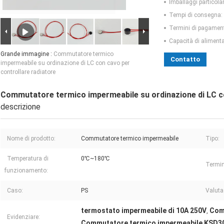
Imballaggi particolar
Tempi di consegna:
Termini di pagamen
Capacità di aliment
Grande immagine :
Commutatore termico
Contatto
impermeabile su ordinazione di LC con cavo per
controllare radiatore
Commutatore termico impermeabile su ordinazione di LC co
descrizione
Nome di prodotto:
Commutatore termico impermeabile
Tipo:
Temperatura di
0℃~180℃
Termin
funzionamento:
Caso:
PS
Valutaz
termostato impermeabile di 10A 250V
Com
,
Evidenziare:
Commutatore termico impermeabile KSD3