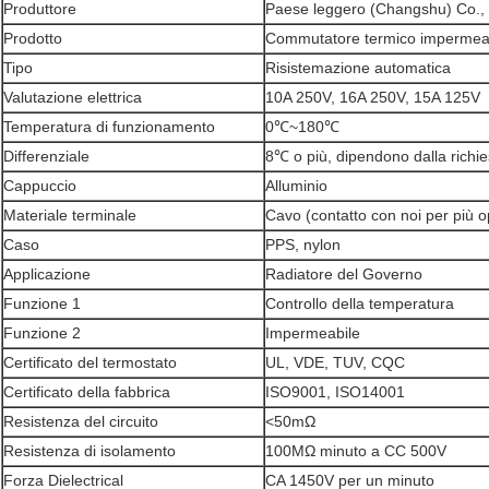
Produttore
Paese leggero (Changshu) Co., 
Prodotto
Commutatore termico impermea
Tipo
Risistemazione automatica
Valutazione elettrica
10A 250V, 16A 250V, 15A 125V
Temperatura di funzionamento
0℃~180℃
Differenziale
8℃ o più, dipendono dalla richies
Cappuccio
Alluminio
Materiale terminale
Cavo (contatto con noi per più o
Caso
PPS, nylon
Applicazione
Radiatore del Governo
Funzione 1
Controllo della temperatura
Funzione 2
Impermeabile
Certificato del termostato
UL, VDE, TUV, CQC
Certificato della fabbrica
ISO9001, ISO14001
Resistenza del circuito
<50mΩ
Resistenza di isolamento
100MΩ minuto a CC 500V
Forza Dielectrical
CA 1450V per un minuto