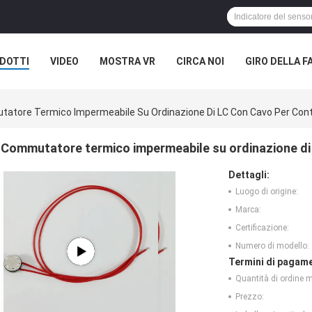
DOTTI
VIDEO
MOSTRA VR
CIRCA NOI
GIRO DELLA F
ASI
atore Termico Impermeabile Su Ordinazione Di LC Con Cavo Per Contr
Commutatore termico impermeabile su ordinazione di 
Dettagli:
Luogo di origine:
Marca:
Certificazione:
Numero di modello:
Termini di pagame
Quantità di ordine 
Prezzo: