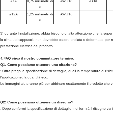
≤7A
0,75 millimetri di
AWG18
≤30A
²
≤12A
1,25 millimetri di
AWG16
²
3) durante l'installazione, abbia bisogno di alta attenzione che la sup
la cima del cappuccio non dovrebbe essere crollata o deformata, per no
prestazione elettrica del prodotto.
FAQ circa il nostro commutatore termico.
4.
Q1: Come possiamo ottenere una citazione?
: Offra prego la specificazione di dettaglio, quali la temperatura di risi
l'applicazione, la quantità ecc.
Le immagini aiuteranno più per abbinare esattamente il prodotto che v
Q2: Come possiamo ottenere un disegno?
: Dopo confermi la specificazione di dettaglio, noi fornirà il disegno vi