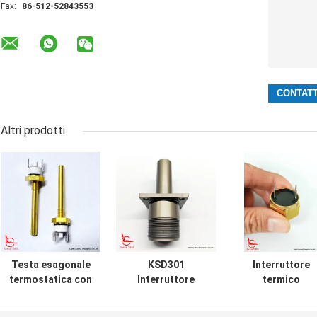
Fax:
86-512-52843553
Altri prodotti
Testa esagonale
KSD301
Interruttore
termostatica con
Interruttore
termico
canna lunga per
termico
impermeabile
apparecchiature
personalizzato,
personalizzat