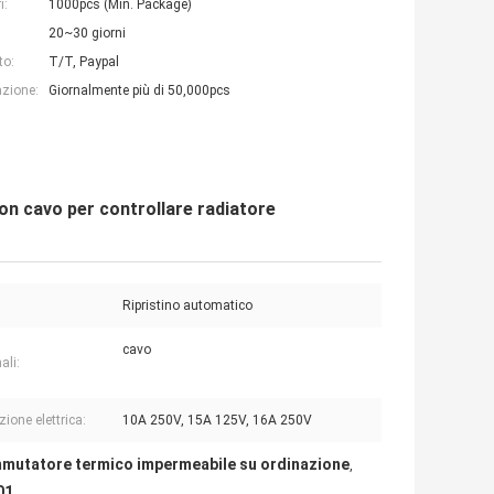
i:
1000pcs (Min. Package)
20~30 giorni
to:
T/T, Paypal
azione:
Giornalmente più di 50,000pcs
n cavo per controllare radiatore
Ripristino automatico
cavo
ali:
ione elettrica:
10A 250V, 15A 125V, 16A 250V
mutatore termico impermeabile su ordinazione
,
01