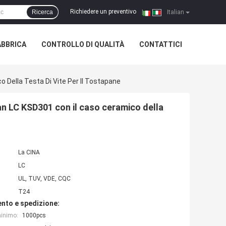
Richiedere un preventivo
Ricerca
|
Italian
ABBRICA
CONTROLLO DI QUALITÀ
CONTATTICI
 Della Testa Di Vite Per Il Tostapane
an LC KSD301 con il caso ceramico della
La CINA
LC
UL, TUV, VDE, CQC
T24
nto e spedizione:
minimo:
1000pcs