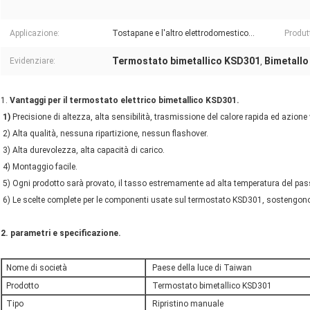
Applicazione:
Tostapane e l'altro elettrodomestico…
Produtt
Termostato bimetallico KSD301
Bimetallo
Evidenziare:
,
1.
Vantaggi per il termostato elettrico bimetallico KSD301.
1)
Precisione di altezza, alta sensibilità, trasmissione del calore rapida ed azione 
2) Alta qualità, nessuna ripartizione, nessun flashover.
3) Alta durevolezza, alta capacità di carico.
4) Montaggio facile.
5) Ogni prodotto sarà provato, il tasso estremamente ad alta temperatura del pas
6) Le scelte complete per le componenti usate sul termostato KSD301, sostengon
2. parametri e specificazione.
Nome di società
Paese della luce di Taiwan
Prodotto
Termostato bimetallico KSD301
Tipo
Ripristino manuale