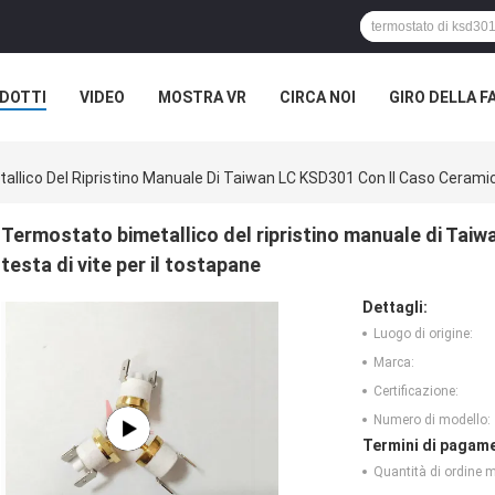
DOTTI
VIDEO
MOSTRA VR
CIRCA NOI
GIRO DELLA F
ASI
llico Del Ripristino Manuale Di Taiwan LC KSD301 Con Il Caso Ceramico
Termostato bimetallico del ripristino manuale di Taiw
testa di vite per il tostapane
Dettagli:
Luogo di origine:
Marca:
Certificazione:
Numero di modello:
Termini di pagame
Quantità di ordine 