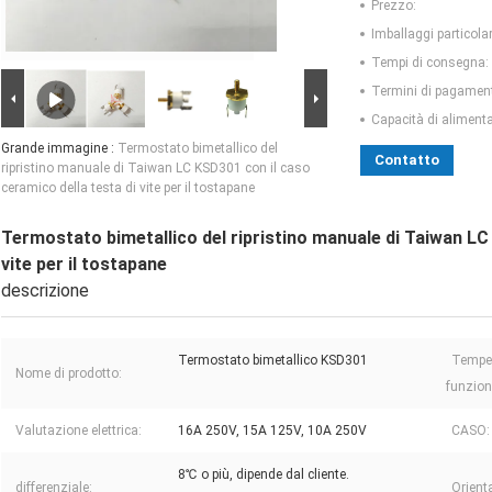
Prezzo:
Imballaggi particolar
Tempi di consegna:
Termini di pagamen
Capacità di aliment
Grande immagine :
Termostato bimetallico del
Contatto
ripristino manuale di Taiwan LC KSD301 con il caso
ceramico della testa di vite per il tostapane
Termostato bimetallico del ripristino manuale di Taiwan LC
vite per il tostapane
descrizione
Termostato bimetallico KSD301
Temper
Nome di prodotto:
funzio
Valutazione elettrica:
16A 250V, 15A 125V, 10A 250V
CASO:
8℃ o più, dipende dal cliente.
differenziale:
Orient