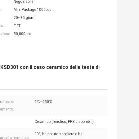
Negoziabile
i:
Min. Package 1000pcs
20~35 giorni
to:
T/T
azione:
50,000pcs
 KSD301 con il caso ceramico della testa di
atura di
0℃~250℃
namento:
Ceramico (fenolico, PPS disponibili)
90°, ha potuto scegliere o ha
amento terminale: