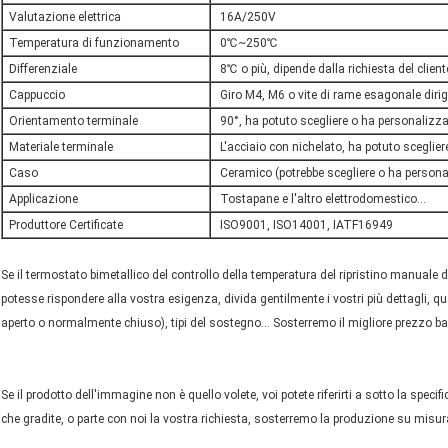
Valutazione elettrica
16A/250V
Temperatura di funzionamento
0℃~250℃
Differenziale
8℃ o più, dipende dalla richiesta del client
Cappuccio
Giro M4, M6 o vite di rame esagonale dirige
Orientamento terminale
90°, ha potuto scegliere o ha personalizz
Materiale terminale
L'acciaio con nichelato, ha potuto sceglier
Caso
Ceramico (potrebbe scegliere o ha persona
Applicazione
Tostapane e l'altro elettrodomestico…
Produttore Certificate
ISO9001, ISO14001, IATF16949
Se il termostato bimetallico del controllo della temperatura del ripristino manual
potesse rispondere alla vostra esigenza, divida gentilmente i vostri più dettagli, q
aperto o normalmente chiuso), tipi del sostegno… Sosterremo il migliore prezzo ba
Se il prodotto dell'immagine non è quello volete, voi potete riferirti a sotto la spec
che gradite, o parte con noi la vostra richiesta, sosterremo la produzione su misur