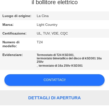
il bollitore elettrico
GIRO
DELLA
Luogo di origine:
La Cina
FABBRICA
Marca:
Light Country
Certificazione:
UL, TUV, VDE, CQC
CONTROLLO
Numero di
T24
modello:
DI
QUALITÀ
Evidenziare:
,
Termostato di T24 KSD301
termostato bimetallico del disco di kSD301 16a
250v
,
termostato di 16a 250v KSD301
CONTATTICI
CONTATTACI!
NOTIZIE
DETTAGLI DI APERTURA
CASI