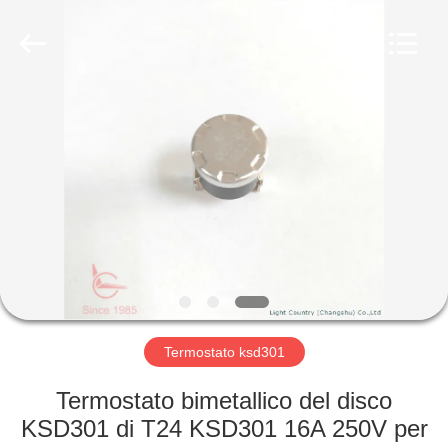
2026
Light
Country(Changshu)
Co.,Ltd.
All
Rights
Reserved.
CASA
PRODOTTI
VIDEO
MOSTRA
VR
Termostato ksd301
CIRCA
Termostato bimetallico del disco
NOI
KSD301 di T24 KSD301 16A 250V per