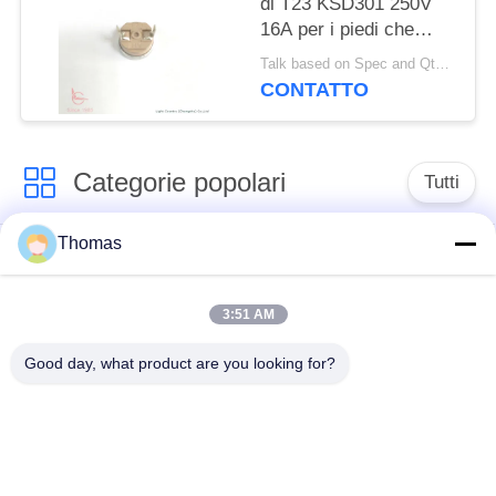
di T23 KSD301 250V
16A per i piedi che
lavano bacino
Talk based on Spec and Qty. MOQ:1000pcs, ma anche Qty di prova pilota di sostegno.
CONTATTO
Categorie popolari
Tutti
Thomas
termostato
termostato ksd301
automatico di
risistemazione
3:51 AM
Good day, what product are you looking for?
Termostato del
commutatore termico
ripristino manuale
ksd301
interruttore a
Commutatore
bilanciere
elettrico del pulsante