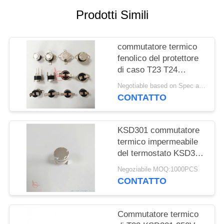
Prodotti Simili
MAPPA
DEL
commutatore termico
SITO
fenolico del protettore
di caso T23 T24
PRIVACY
KSD301 del VDE
Negotiable based on Spec and Qty. MOQ:1000pcs
dell'UL TUV di 16A
POLICY
CONTATTO
250V
KSD301 commutatore
termico impermeabile
del termostato KSD301
per il tostapane
Negoziabile MOQ:1000PCS
CONTATTO
Commutatore termico