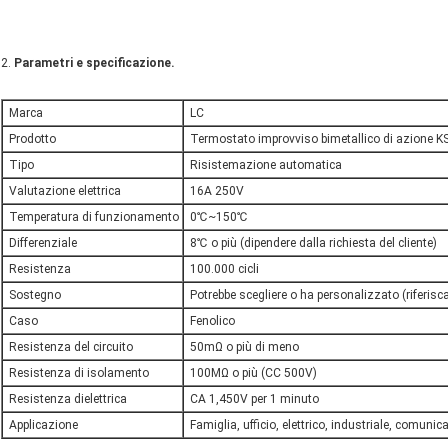
2.
Parametri e specificazione.
Marca
LC
Prodotto
Termostato improvviso bimetallico di azione 
Tipo
Risistemazione automatica
Valutazione elettrica
16A 250V
Temperatura di funzionamento
0℃~150℃
Differenziale
8℃ o più (dipendere dalla richiesta del cliente)
Resistenza
100.000 cicli
Sostegno
Potrebbe scegliere o ha personalizzato (riferisca
Caso
Fenolico
Resistenza del circuito
50mΩ o più di meno
Resistenza di isolamento
100MΩ o più (CC 500V)
Resistenza dielettrica
CA 1,450V per 1 minuto
Applicazione
Famiglia, ufficio, elettrico, industriale, comunic