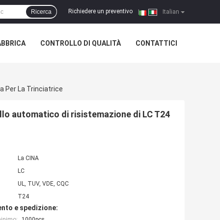
Richiedere un preventivo
Ricerca
|
Italian
ABBRICA
CONTROLLO DI QUALITÀ
CONTATTICI
 Per La Trinciatrice
lo automatico di risistemazione di LC T24
La CINA
LC
UL, TUV, VDE, CQC
T24
nto e spedizione:
minimo:
1000pcs