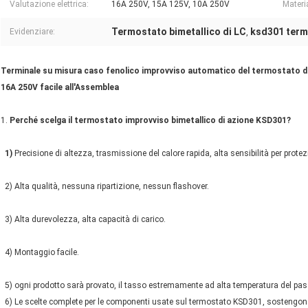
Valutazione elettrica:
16A 250V, 15A 125V, 10A 250V
Materi
Termostato bimetallico di LC
ksd301 term
Evidenziare:
,
Terminale su misura caso fenolico improvviso automatico del termostato di 
16A 250V facile all'Assemblea
1.
Perché scelga il termostato improvviso bimetallico di azione KSD301?
1)
Precisione di altezza, trasmissione del calore rapida, alta sensibilità per prote
2) Alta qualità, nessuna ripartizione, nessun flashover.
3) Alta durevolezza, alta capacità di carico.
4) Montaggio facile.
5) ogni prodotto sarà provato, il tasso estremamente ad alta temperatura del pa
6) Le scelte complete per le componenti usate sul termostato KSD301, sostengon