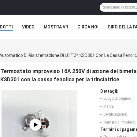
DOTTI
VIDEO
MOSTRA VR
CIRCA NOI
GIRO DELLA F
ASI
Automatico Di Risistemazione Di LC T24 KSD301 Con La Cassa Fenolica
Termostato improvviso 16A 250V di azione del bimetal
KSD301 con la cassa fenolica per la trinciatrice
Dettagli:
Luogo di origine:
Marca:
Certificazione:
Numero di modello:
Termini di pagame
Quantità di ordine 