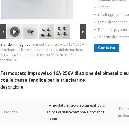
Prezzo:
Imballaggi particolar
Tempi di consegna:
Termini di pagamen
Capacità di aliment
Grande immagine :
Termostato improvviso 16A 250V
Contatto
di azione del bimetallo automatico di risistemazione
di LC T24 KSD301 con la cassa fenolica per la
trinciatrice
Termostato improvviso 16A 250V di azione del bimetallo a
con la cassa fenolica per la trinciatrice
descrizione
Termostato improvviso bimetallico di
Temper
Prodotto:
azione di risistemazione automatica
funzio
KSD301