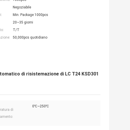
Negoziabile
i:
Min. Package 1000pcs
20~35 giorni
to:
T/T
azione:
50,000pcs quotidiano
utomatico di risistemazione di LC T24 KSD301
0℃~250℃
atura di
namento: