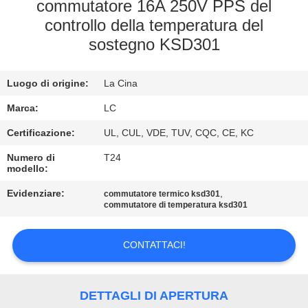
commutatore 16A 250V PPS del
GIRO
controllo della temperatura del
sostegno KSD301
DELLA
FABBRICA
Luogo di origine:
La Cina
Marca:
LC
CONTROLLO
DI
Certificazione:
UL, CUL, VDE, TUV, CQC, CE, KC
QUALITÀ
Numero di
T24
modello:
Evidenziare:
,
commutatore termico ksd301
CONTATTICI
commutatore di temperatura ksd301
NOTIZIE
CONTATTACI!
CASI
DETTAGLI DI APERTURA