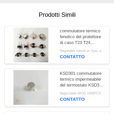
MAPPA
Prodotti Simili
DEL
SITO
commutatore termico
fenolico del protettore
PRIVACY
di caso T23 T24
KSD301 del VDE
POLICY
Negotiable based on Spec and Qty. MOQ:1000pcs
dell'UL TUV di 16A
CONTATTO
250V
KSD301 commutatore
termico impermeabile
del termostato KSD301
per il tostapane
Negoziabile MOQ:1000PCS
CONTATTO