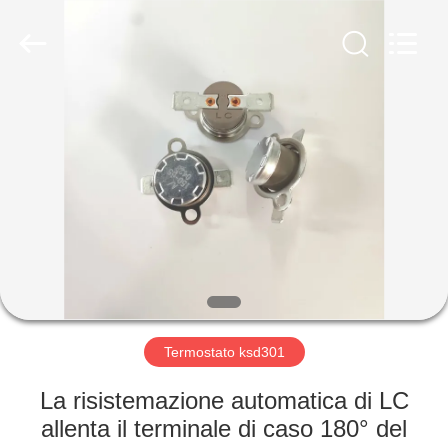
2026
Light
Country(Changshu)
Co.,Ltd.
All
Rights
Reserved.
CASA
PRODOTTI
VIDEO
MOSTRA
VR
Termostato ksd301
CIRCA
La risistemazione automatica di LC
NOI
allenta il terminale di caso 180° del