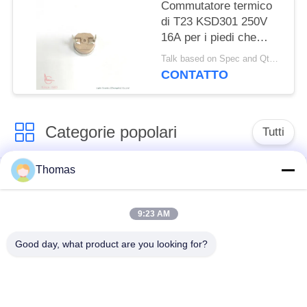
Commutatore termico
di T23 KSD301 250V
16A per i piedi che
lavano bacino
Talk based on Spec and Qty. MOQ:1000pcs, ma anche Qty di prova pilota di sostegno.
CONTATTO
Categorie popolari
Tutti
Thomas
termostato
termostato ksd301
automatico di
risistemazione
9:23 AM
Good day, what product are you looking for?
Termostato del
commutatore termico
ripristino manuale
ksd301