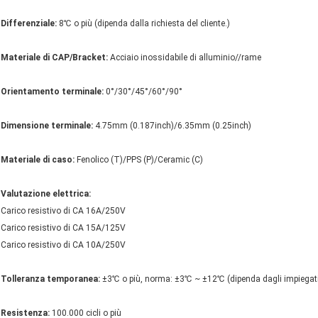
Differenziale:
8℃ o più (dipenda dalla richiesta del cliente.)
Materiale di CAP/Bracket:
Acciaio inossidabile di alluminio//rame
Orientamento terminale:
0°/30°/45°/60°/90°
Dimensione terminale:
4.75mm (0.187inch)/6.35mm (0.25inch)
Materiale di caso:
Fenolico (T)/PPS (P)/Ceramic (C)
Valutazione elettrica:
Carico resistivo di CA 16A/250V
Carico resistivo di CA 15A/125V
Carico resistivo di CA 10A/250V
Tolleranza temporanea:
±3℃ o più, norma: ±3℃ ~ ±12℃ (dipenda dagli impiegati 
Resistenza:
100.000 cicli o più