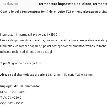
termostato improvviso del disco
termosta
Evidenziare:
,
Controllo della temperatura 50mΩ del circuito T24 o meno altezza su ordi
I termostati impermeabili più versatili KSD301.
Una vasta gamma di temperatura, bassa temperatura fino a temperatura elevata, può
Il materiale caso/della capsula, tipo del sostegno/orientamento terminale/dimens
richiesta reale. Vedi il fondo per i dettagli.
Tipo:
Singolo palo - scelga il tiro
Altezza del thermoistat di serie T24:
12.4mm (la serie T23 è 9.6mm)
Impiegati di funzionamento:
UL/CUL: 0℃~250℃
TUV: 0℃~220℃
CQC: 50℃~250℃