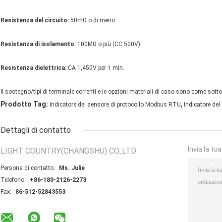
Resistenza del circuito:
50mΩ o di meno
Resistenza di isolamento:
100MΩ o più (CC 500V)
Resistenza dielettrica:
CA 1,450V per 1 min.
Il sostegno/tipi di terminale correnti e le opzioni materiali di caso sono come sot
,
Prodotto Tag:
Indicatore del sensore di protocollo Modbus RTU
Indicatore de
Dettagli di contatto
Invia la tu
LIGHT COUNTRY(CHANGSHU) CO.,LTD
Persona di contatto:
Ms. Julie
Telefono:
+86-180-2126-2273
Fax:
86-512-52843553