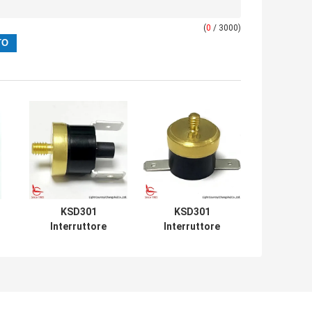
(
0
/ 3000)
KSD301
KSD301
Interruttore
Interruttore
termico,
termico,
o
M5*0.8*6, reset
M5*0.8*6, reset
i
manuale, per
automatico, per il
protezione
controllo della
l
contro la
temperatura