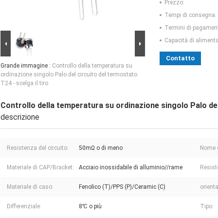
Prezzo:
Tempi di consegna:
Termini di pagamen
Capacità di aliment
Contatto
Grande immagine :
Controllo della temperatura su
ordinazione singolo Palo del circuito del termostato
T24 - scelga il tiro
Controllo della temperatura su ordinazione singolo Palo del 
descrizione
Resistenza del circuito:
50mΩ o di meno
Nome d
Materiale di CAP/Bracket:
Acciaio inossidabile di alluminio//rame
Resiste
Materiale di caso:
Fenolico (T)/PPS (P)/Ceramic (C)
orient
Differenziale:
8℃ o più
Tipo: