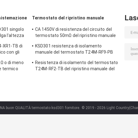
neve
veicolo
Las
sistemazione
Termostato del ripristino manuale
301 singolo
CA 1450V di resistenza del circuito del
ga l'altezza
termostato 50mΩ del ripristino manuale
di T24M-SF9-CB per 1 min.
-XR1-TB di
KSD301 resistenza di isolamento
co con gli
manuale del termostato T24M-RF9-PB
 0℃~250℃ di
100MΩ o più per l'elettrodomestico
Ω o di meno
Resistenza di isolamento del termostato
e termico
T24M-RF2-TB del ripristino manuale del
frigorifero 100MΩ o più
INA buon QUALITÀ termostato ksd301 fornitore.
© 2019 - 2026 Light Country(Chang