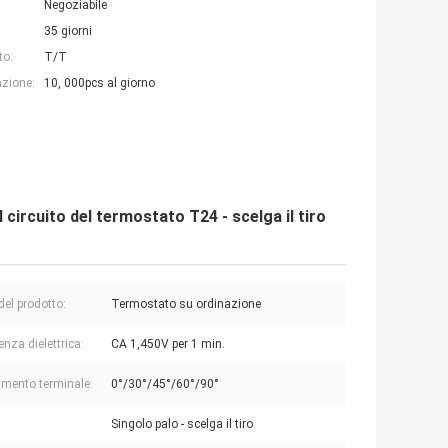
Negoziabile
35 giorni
to:
T/T
azione:
10, 000pcs al giorno
circuito del termostato T24 - scelga il tiro
el prodotto:
Termostato su ordinazione
nza dielettrica:
CA 1,450V per 1 min.
amento terminale:
0°/30°/45°/60°/90°
Singolo palo - scelga il tiro