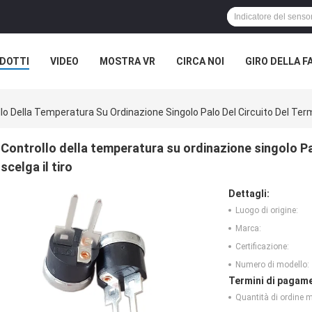
DOTTI
VIDEO
MOSTRA VR
CIRCA NOI
GIRO DELLA F
ASI
lo Della Temperatura Su Ordinazione Singolo Palo Del Circuito Del Term
Controllo della temperatura su ordinazione singolo Pa
scelga il tiro
Dettagli:
Luogo di origine:
Marca:
Certificazione:
Numero di modello:
Termini di pagame
Quantità di ordine 