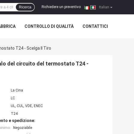
Richiedere un preventivo
Ricerca
|
Italian
ABBRICA
CONTROLLO DI QUALITÀ
CONTATTICI
ostato T24 - Scelga Il Tiro
lo del circuito del termostato T24 -
La Cina
LC
UL, CUL, VDE, ENEC
T24
nto e spedizione:
minimo:
Negoziabile