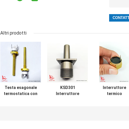
Altri prodotti
Testa esagonale
KSD301
Interruttore
termostatica con
Interruttore
termico
canna lunga per
termico
impermeabile
apparecchiature
personalizzato,
personalizzat
di riscaldamento
reset automatico,
per il sensore d
solare
per macchine per
allarme
la pulizia della
antincendio de