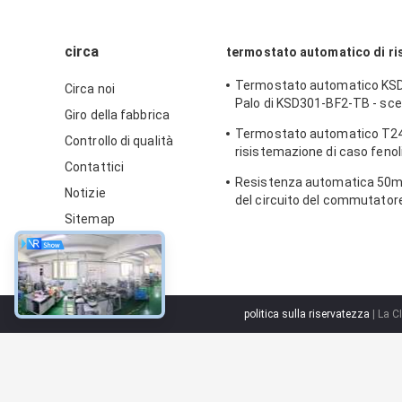
circa
termostato automatico di ri
Termostato automatico KSD
Circa noi
Palo di KSD301-BF2-TB - scel
Giro della fabbrica
12.4mm del tiro
Termostato automatico T24
Controllo di qualità
risistemazione di caso fenoli
Contattici
impiegati di funzionamento
Resistenza automatica 50m
UL/CUL
Notizie
del circuito del commutator
Ksd301 di T24-SR9-CB
Sitemap
politica sulla riservatezza
| La C