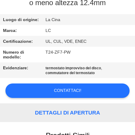
o meno altezza 12.4mm
GIRO
DELLA
Luogo di origine:
La Cina
FABBRICA
Marca:
LC
Certificazione:
UL, CUL, VDE, ENEC
CONTROLLO
Numero di
T24-ZF7-PW
modello:
DI
QUALITÀ
Evidenziare:
,
termostato improvviso del disco
commutatore del termostato
CONTATTICI
CONTATTACI!
NOTIZIE
DETTAGLI DI APERTURA
CASI