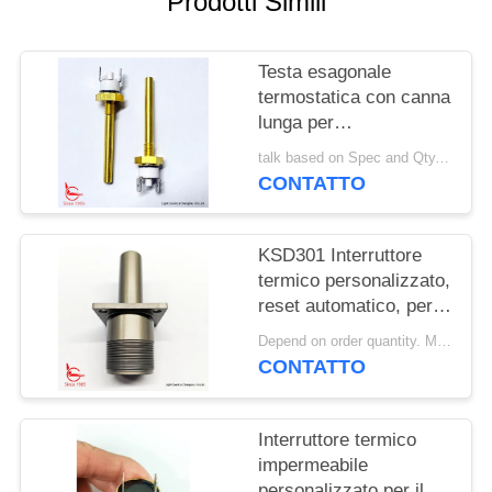
Prodotti Simili
MAPPA
DEL
Testa esagonale
termostatica con canna
SITO
lunga per
apparecchiature di
talk based on Spec and Qty. MOQ:1000 pezzi
riscaldamento solare
PRIVACY
CONTATTO
POLICY
KSD301 Interruttore
termico personalizzato,
reset automatico, per
macchine per la pulizia
Depend on order quantity. MOQ:1000 pezzi, supportano anche la quantità di campioni o test.
della neve
CONTATTO
Interruttore termico
impermeabile
personalizzato per il