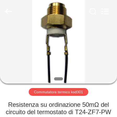
2026
Light
Country(Changshu)
Co.,Ltd.
All
Rights
Reserved.
CASA
PRODOTTI
VIDEO
MOSTRA
VR
Commutatore termico ksd301
CIRCA
Resistenza su ordinazione 50mΩ del
NOI
circuito del termostato di T24-ZF7-PW