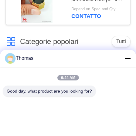
sensore di allarme
Depend on Spec and Qty. MOQ:1000 PCS
antincendio del veicolo
CONTATTO
Categorie popolari
Tutti
Thomas
termostato
termostato ksd301
automatico di
risistemazione
6:44 AM
Good day, what product are you looking for?
Termostato del
commutatore termico
ripristino manuale
ksd301
interruttore a
Commutatore
bilanciere
elettrico del pulsante