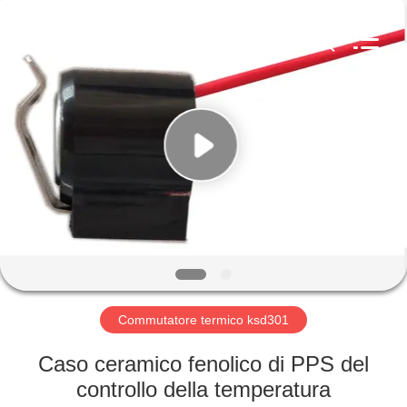
2026
Light
Country(Changshu)
Co.,Ltd.
All
Rights
Reserved.
CASA
PRODOTTI
VIDEO
MOSTRA
VR
Commutatore termico ksd301
CIRCA
Caso ceramico fenolico di PPS del
NOI
controllo della temperatura