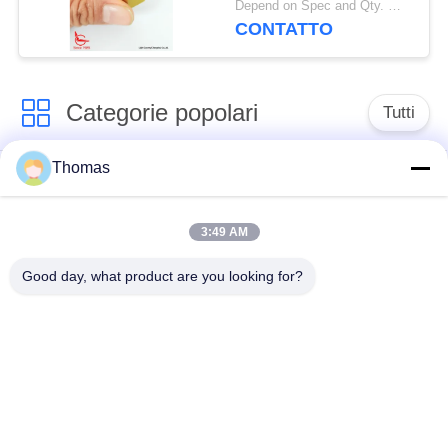
Depend on Spec and Qty. MOQ:1000 PCS
antincendio del veicolo
CONTATTO
Categorie popolari
Tutti
Thomas
termostato
termostato ksd301
automatico di
risistemazione
3:49 AM
Good day, what product are you looking for?
Termostato del
commutatore termico
ripristino manuale
ksd301
interruttore a
Commutatore
bilanciere
elettrico del pulsante