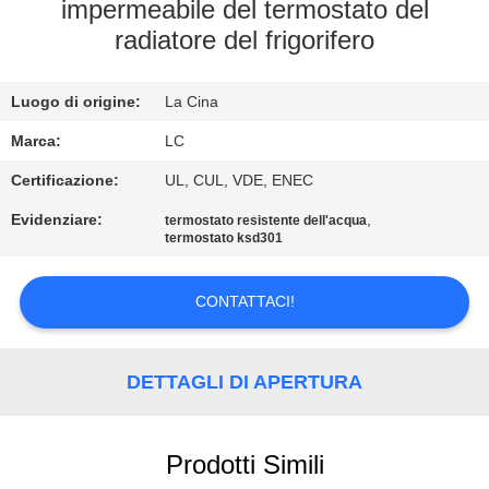
impermeabile del termostato del
GIRO
radiatore del frigorifero
DELLA
Luogo di origine:
La Cina
FABBRICA
Marca:
LC
CONTROLLO
Certificazione:
UL, CUL, VDE, ENEC
DI
Evidenziare:
,
termostato resistente dell'acqua
termostato ksd301
QUALITÀ
CONTATTACI!
CONTATTICI
DETTAGLI DI APERTURA
NOTIZIE
CASI
Prodotti Simili