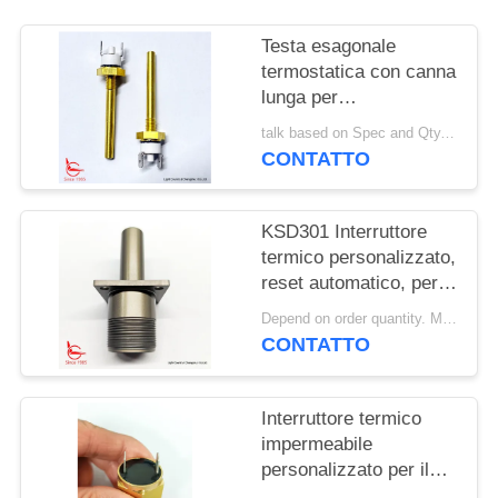
MAPPA
Testa esagonale
DEL
termostatica con canna
lunga per
SITO
apparecchiature di
talk based on Spec and Qty. MOQ:1000 pezzi
riscaldamento solare
CONTATTO
PRIVACY
POLICY
KSD301 Interruttore
termico personalizzato,
reset automatico, per
macchine per la pulizia
Depend on order quantity. MOQ:1000 pezzi, supportano anche la quantità di campioni o test.
della neve
CONTATTO
Interruttore termico
impermeabile
personalizzato per il
sensore di allarme