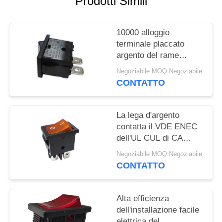
Prodotti Simili
MAPPA
DEL
10000 alloggio
terminale placcato
SITO
argento del rame
PA66/PC
Negoziabile MOQ:Negoziabile
dell'interruttore a leva
PRIVACY
CONTATTO
dei cicli R19-10
POLICY
La lega d'argento
contatta il VDE ENEC
dell'UL CUL di CA
dell'interruttore a leva
Negoziabile MOQ:Negoziabile
R19-6 12A/21A 125V
CONTATTO
Alta efficienza
dell'installazione facile
elettrica del