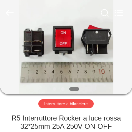
2026
Light
Country(Changshu)
Co.,Ltd.
All
Rights
Reserved.
CASA
PRODOTTI
VIDEO
MOSTRA
VR
Interruttore a bilanciere
CIRCA
R5 Interruttore Rocker a luce rossa
NOI
32*25mm 25A 250V ON-OFF