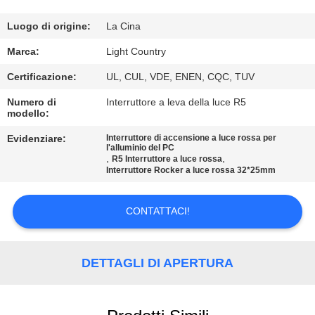
GIRO
Luogo di origine:
La Cina
DELLA
Marca:
Light Country
FABBRICA
Certificazione:
UL, CUL, VDE, ENEN, CQC, TUV
Numero di
Interruttore a leva della luce R5
CONTROLLO
modello:
DI
Evidenziare:
Interruttore di accensione a luce rossa per
l'alluminio del PC
QUALITÀ
,
,
R5 Interruttore a luce rossa
Interruttore Rocker a luce rossa 32*25mm
CONTATTICI
CONTATTACI!
NOTIZIE
DETTAGLI DI APERTURA
CASI