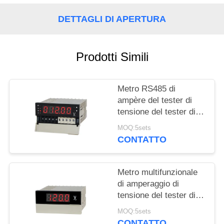
MAPPA
DETTAGLI DI APERTURA
DEL
SITO
Prodotti Simili
PRIVACY
Metro RS485 di
POLICY
ampère del tester di
tensione del tester di
pannello di alta
MOQ:5sets
precisione DP4
CONTATTO
Metro multifunzionale
di amperaggio di
tensione del tester di
pannello di Digital di
MOQ:5sets
serie DP3
CONTATTO