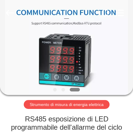
2026
Light
Country(Changshu)
Co.,Ltd.
All
Rights
Reserved.
CASA
PRODOTTI
VIDEO
MOSTRA
VR
Strumento di misura di energia elettrica
CIRCA
RS485 esposizione di LED
NOI
programmabile dell'allarme del ciclo