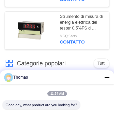
Strumento di misura di
energia elettrica del
tester 0.5%FS di
amperaggio di tensione
MOQ:5sets
del tester di pannello
CONTATTO
della dk Digital
Categorie popolari
Tutti
Thomas
termostato
termostato ksd301
automatico di
risistemazione
11:54 AM
Good day, what product are you looking for?
Termostato del
commutatore termico
ripristino manuale
ksd301