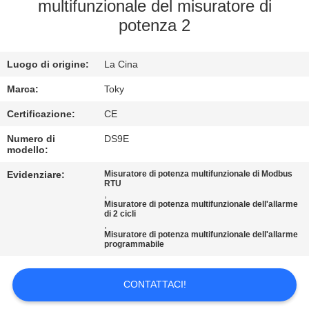
multifunzionale del misuratore di
GIRO
potenza 2
DELLA
Luogo di origine:
La Cina
FABBRICA
Marca:
Toky
CONTROLLO
Certificazione:
CE
DI
Numero di
DS9E
modello:
QUALITÀ
Evidenziare:
Misuratore di potenza multifunzionale di Modbus
RTU
,
CONTATTICI
Misuratore di potenza multifunzionale dell'allarme
di 2 cicli
,
Misuratore di potenza multifunzionale dell'allarme
NOTIZIE
programmabile
CONTATTACI!
CASI