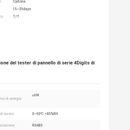
i:
Cartone
15~35days
to:
T/T
ne del tester di pannello di serie 4Digits di
≤6W
o di energia:
di lavoro:
0~50℃ <85%RH
icazione:
RS485