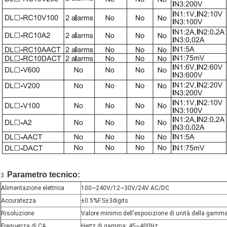
Parametro tecnico:
3.
Alimentazione elettrica
100
~
240V/12~30V/24V AC/DC
Accuratezza
±0.5%F.S±3digits
Risoluzione
Valore minimo dell'esposizione di unità della gamma d
Frequenza di CA
Hertz di gamma: 45
~
400Hz