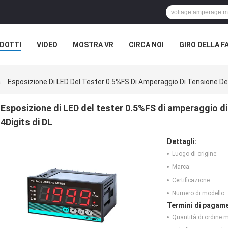
DOTTI
VIDEO
MOSTRA VR
CIRCA NOI
GIRO DELLA F
ASI
a
Esposizione Di LED Del Tester 0.5%FS Di Amperaggio Di Tensione Del 
Esposizione di LED del tester 0.5%FS di amperaggio di 
4Digits di DL
Dettagli:
Luogo di origine:
Marca:
Certificazione:
Numero di modello:
Termini di pagame
Quantità di ordine 