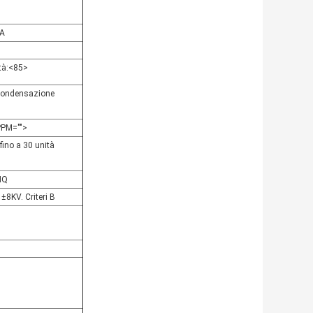
1A
à:
<85>
i condensazione
PPM="">
fino a 30 unità
0MQ
±8KV. Criteri B
B