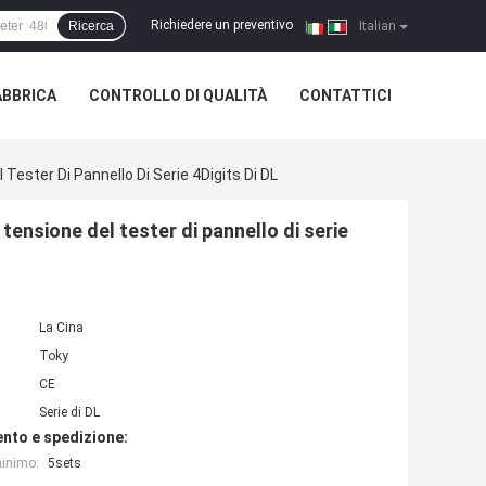
Richiedere un preventivo
Ricerca
|
Italian
ABBRICA
CONTROLLO DI QUALITÀ
CONTATTICI
Tester Di Pannello Di Serie 4Digits Di DL
tensione del tester di pannello di serie
La Cina
Toky
CE
Serie di DL
nto e spedizione:
minimo:
5sets