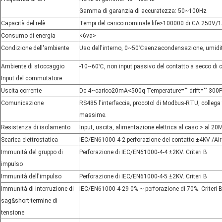
Gamma di garanzia di accuratezza: 50~100Hz
Capacità del relè
Tempi del carico nominale life>100000 di CA 250V/
Consumo di energia
<6va>
Condizione dell'ambiente
Uso dell'interno, 0
~
50℃senzacondensazione, umidit
Ambiente di stoccaggio
-10
~
60
℃
, non input passivo del contatto a secco d
Input del commutatore
Uscita corrente
Dc 4
~
carico20mA
<500q Temperature="" drift="" 300
Comunicazione
RS485 l'interfaccia, procotol di Modbus-RTU, collega 
massime.
Resistenza di isolamento
Input, uscita, alimentazione elettrica al caso > al 2
Scarica elettrostatica
IEC/EN61000-4-2 perforazione del contatto ±4KV /Air 
Immunità del gruppo di
Perforazione di IEC/EN61000-4-4 ±2KV. Criteri B
impulso
Immunità dell'impulso
Perforazione di IEC/EN61000-4-5 ±2KV. Criteri B
Immunità di interruzione di
IEC/EN61000-4-29 0% ~ perforazione di 70%. Criteri 
sag&short-termine di
tensione