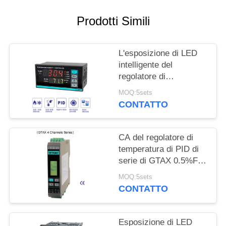
MAPPA
Prodotti Simili
DEL
SITO
L'esposizione di LED
intelligente del
regolatore di
PRIVACY
temperatura di PID del
MOQ:5sets
POLICY
TH RS485 4loops ha
CONTATTO
prodotto
CA del regolatore di
temperatura di PID di
serie di GTAX 0.5%FS
RS485/dc 100 - 240V
MOQ:5sets
CONTATTO
Esposizione di LED