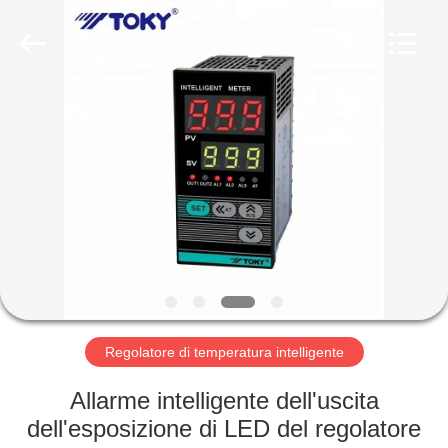
2026
Light
Country(Changshu)
Co.,Ltd.
All
Rights
Reserved.
CASA
PRODOTTI
VIDEO
MOSTRA
VR
Regolatore di temperatura intelligente
CIRCA
Allarme intelligente dell'uscita
NOI
dell'esposizione di LED del regolatore