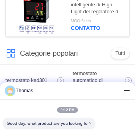
intelligente di High
Light del regolatore di
temperatura di TEY
MOQ:5sets
PID RS485 IEC61010-1
CONTATTO
Categorie popolari
Tutti
termostato
termostato ksd301
automatico di
risistemazione
Thomas
Termostato del
commutatore termico
9:12 PM
ripristino manuale
ksd301
Good day, what product are you looking for?
interruttore a
Commutatore