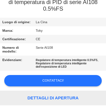
di temperatura di PID di serie AI108
GIRO
0.5%FS
DELLA
Luogo di origine:
La Cina
FABBRICA
Marca:
Toky
CONTROLLO
Certificazione:
CE
DI
Numero di
Serie AI108
modello:
QUALITÀ
Evidenziare:
,
Regolatore di temperatura intelligente 0.5%FS
Regolatore di temperatura intelligente
dell'esposizione di LED
CONTATTICI
CONTATTACI!
NOTIZIE
DETTAGLI DI APERTURA
CASI