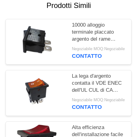
Prodotti Simili
MAPPA
DEL
10000 alloggio
SITO
terminale placcato
argento del rame
PA66/PC
PRIVACY
Negoziabile MOQ:Negoziabile
dell'interruttore a leva
CONTATTO
POLICY
dei cicli R19-10
La lega d'argento
contatta il VDE ENEC
dell'UL CUL di CA
dell'interruttore a leva
Negoziabile MOQ:Negoziabile
R19-6 12A/21A 125V
CONTATTO
Alta efficienza
dell'installazione facile