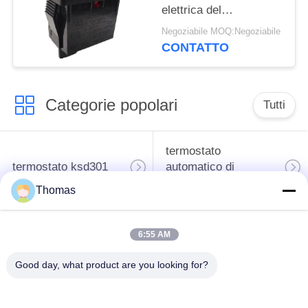
elettrica del
commutatore R19-5
Negoziabile MOQ:Negoziabile
dell'attuatore
CONTATTO
dell'alloggio di PA66/PC
Categorie popolari
Tutti
termostato
termostato ksd301
automatico di
risistemazione
Thomas
Termostato del
commutatore termico
6:55 AM
ripristino manuale
ksd301
Good day, what product are you looking for?
interruttore a
Commutatore
bilanciere
elettrico del pulsante