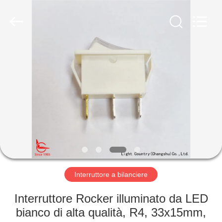
2026
Light
Country(Changshu)
Co.,Ltd.
All
Rights
Reserved.
CASA
PRODOTTI
VIDEO
MOSTRA
VR
Interruttore a bilanciere
CIRCA
Interruttore Rocker illuminato da LED
NOI
bianco di alta qualità, R4, 33x15mm,