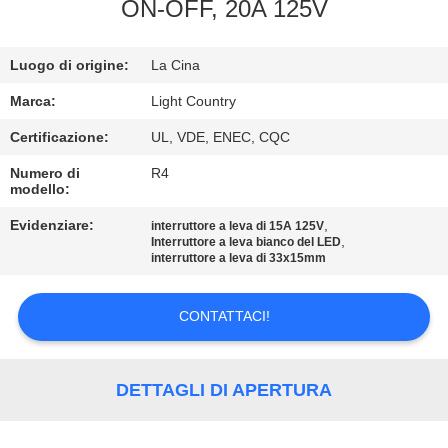
ON-OFF, 20A 125V
GIRO
DELLA
Luogo di origine:
La Cina
FABBRICA
Marca:
Light Country
Certificazione:
UL, VDE, ENEC, CQC
CONTROLLO
Numero di
R4
modello:
DI
QUALITÀ
Evidenziare:
,
interruttore a leva di 15A 125V
,
Interruttore a leva bianco del LED
interruttore a leva di 33x15mm
CONTATTICI
CONTATTACI!
NOTIZIE
DETTAGLI DI APERTURA
CASI