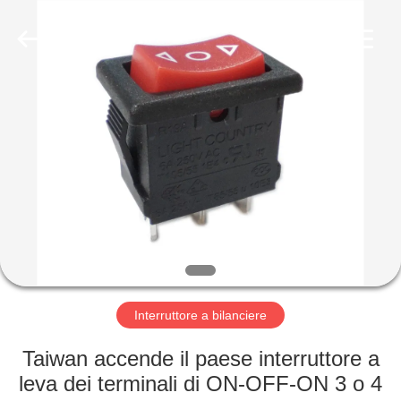
2026
Light
Country(Changshu)
Co.,Ltd.
All
Rights
Reserved.
CASA
PRODOTTI
VIDEO
MOSTRA
VR
Interruttore a bilanciere
CIRCA
Taiwan accende il paese interruttore a
NOI
leva dei terminali di ON-OFF-ON 3 o 4