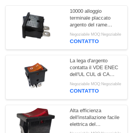
MAPPA
10000 alloggio
terminale placcato
DEL
argento del rame
SITO
PA66/PC
Negoziabile MOQ:Negoziabile
dell'interruttore a leva
CONTATTO
dei cicli R19-10
PRIVACY
POLICY
La lega d'argento
contatta il VDE ENEC
dell'UL CUL di CA
dell'interruttore a leva
Negoziabile MOQ:Negoziabile
R19-6 12A/21A 125V
CONTATTO
Alta efficienza
dell'installazione facile
elettrica del
commutatore R19-5