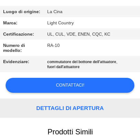
GIRO
Luogo di origine:
La Cina
DELLA
Marca:
Light Country
FABBRICA
Certificazione:
UL, CUL, VDE, ENEN, CQC, KC
Numero di
RA-10
CONTROLLO
modello:
DI
Evidenziare:
,
commutatore del bottone dell'attuatore
fuori dall'attuatore
QUALITÀ
CONTATTACI!
CONTATTICI
DETTAGLI DI APERTURA
NOTIZIE
CASI
Prodotti Simili