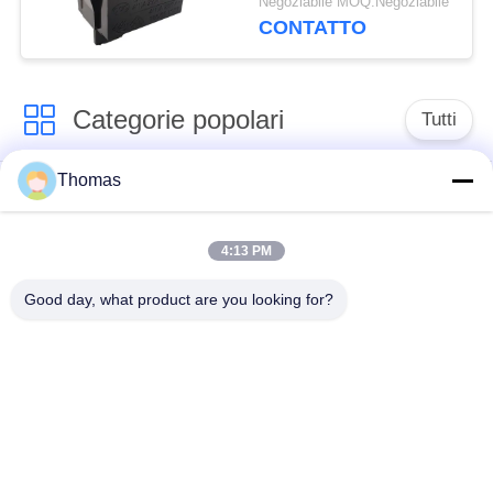
Negoziabile MOQ:Negoziabile
dell'attuatore
CONTATTO
dell'alloggio di PA66/PC
Categorie popolari
Tutti
Thomas
termostato
termostato ksd301
automatico di
risistemazione
4:13 PM
Good day, what product are you looking for?
Termostato del
commutatore termico
ripristino manuale
ksd301
interruttore a
Commutatore
bilanciere
elettrico del pulsante
Interruttore di