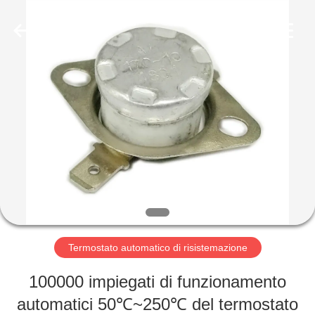
2026
Light
Country(Changshu)
Co.,Ltd.
All
Rights
Reserved.
CASA
PRODOTTI
VIDEO
MOSTRA
VR
Termostato automatico di risistemazione
CIRCA
100000 impiegati di funzionamento
NOI
automatici 50℃~250℃ del termostato