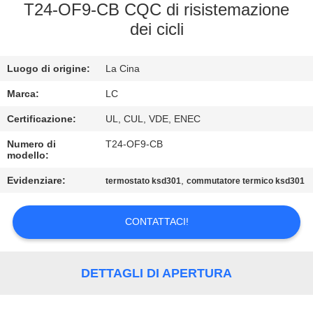
T24-OF9-CB CQC di risistemazione
GIRO
dei cicli
DELLA
FABBRICA
Luogo di origine:
La Cina
Marca:
LC
CONTROLLO
Certificazione:
UL, CUL, VDE, ENEC
DI
Numero di
T24-OF9-CB
modello:
QUALITÀ
Evidenziare:
,
termostato ksd301
commutatore termico ksd301
CONTATTICI
CONTATTACI!
NOTIZIE
DETTAGLI DI APERTURA
CASI