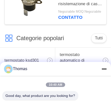
risistemazione di caso
fenolico con gli
Negoziabile MOQ:Negoziabile
impiegati di
CONTATTO
funzionamento
0℃~250℃ di UL/CUL
Categorie popolari
Tutti
termostato
termostato ksd301
automatico di
risistemazione
Thomas
Termostato del
commutatore termico
10:40 AM
ripristino manuale
ksd301
Good day, what product are you looking for?
interruttore a
Commutatore
bilanciere
elettrico del pulsante