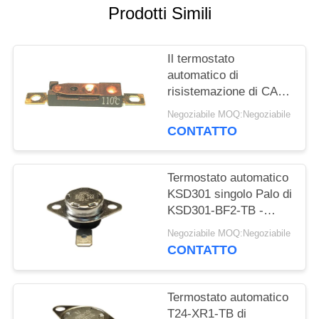
Prodotti Simili
MAPPA
DEL
Il termostato
SITO
automatico di
risistemazione di CA
del carico resistivo 9A
PRIVACY
Negoziabile MOQ:Negoziabile
250V ha risistemato gli
CONTATTO
POLICY
impiegati 15K~50K
T26-110-A
Termostato automatico
KSD301 singolo Palo di
KSD301-BF2-TB -
scelga l'altezza
Negoziabile MOQ:Negoziabile
12.4mm del tiro
CONTATTO
Termostato automatico
T24-XR1-TB di