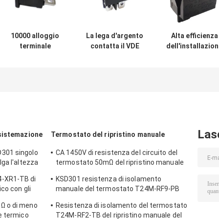
10000 alloggio
La lega d'argento
Alta efficienza
terminale
contatta il VDE
dell'installazio
placcato argento
ENEC dell'UL CUL
facile elettrica
del rame PA66/PC
di CA
del commutator
dell'interruttore a
dell'interruttore a
R19-5
leva dei cicli R19-
leva R19-6
dell'attuatore
10
12A/21A 125V
dell'alloggio di
PA66/PC
Las
sistemazione
Termostato del ripristino manuale
301 singolo
CA 1450V di resistenza del circuito del
ga l'altezza
termostato 50mΩ del ripristino manuale
di T24M-SF9-CB per 1 min.
-XR1-TB di
KSD301 resistenza di isolamento
co con gli
manuale del termostato T24M-RF9-PB
 0℃~250℃ di
100MΩ o più per l'elettrodomestico
Ω o di meno
Resistenza di isolamento del termostato
e termico
T24M-RF2-TB del ripristino manuale del