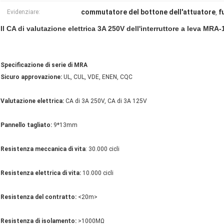
commutatore del bottone dell'attuatore
f
Evidenziare:
,
Il CA di valutazione elettrica 3A 250V dell'interruttore a leva MRA
Specificazione di serie di MRA
Sicuro approvazione:
UL, CUL, VDE, ENEN, CQC
Valutazione elettrica:
CA di 3A 250V, CA di 3A 125V
Pannello tagliato:
9*13mm
Resistenza meccanica di vita
: 30.000 cicli
Resistenza elettrica di vita:
10.000 cicli
Resistenza del contratto:
<20m>
Resistenza di isolamento:
>1000MΩ