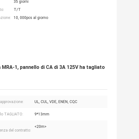
35 giorni
to:
T/T
azione:
10, 000pcs al giorno
va MRA-1, pannello di CA di 3A 125V ha tagliato
 approvazione:
UL, CUL, VDE, ENEN, CQC
llo TAGLIATO:
9*13mm
<20m>
enza del contratto: