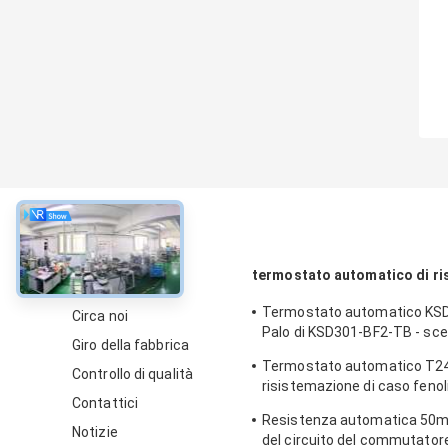
circa
termostato automatico di ri
Termostato automatico KSD
Circa noi
Palo di KSD301-BF2-TB - scel
Giro della fabbrica
12.4mm del tiro
Termostato automatico T24
Controllo di qualità
risistemazione di caso fenoli
Contattici
impiegati di funzionamento
Resistenza automatica 50m
UL/CUL
Notizie
del circuito del commutator