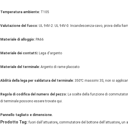
Temperatura ambiente:
T105
Valutazione del fuoco:
UL 94V-2. UL 94V-0. Incandescenza-cavo, prova della fia
Materiale di alloggio:
PA66
Materiale dei contatti:
Lega d'argento
Materiale del terminale:
Argento di rame placcato
Abilità della lega per saldatura del terminale:
350℃ massimi 3S, non si applican
Regola di codifica del numero del pezzo:
Le scelte della funzione di commutatore,
di terminale possono essere trovate qui.
Pannello tagliato e dimensione.
,
,
Prodotto Tag:
fuori dall'attuatore
commutatore del bottone dell'attuatore
un a