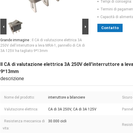
Tempi di consegna:
Termini di pagamen
Capacità di aliment
Contatto
Grande immagine :
Il CA di valutazione elettrica 3A
250V dell'interruttore a leva MRA-1, pannello di CA di
3A 125V ha tagliato 9*13mm
Il CA di valutazione elettrica 3A 250V dell'interruttore a le
9*13mm
descrizione
Nome del prodotto:
interruttore a bilanciere
Sicuro
Valutazione elettrica:
CA di 3A 250V, CA di 3A 125V
Panne
Resistenza meccanica di
30.000 cicli
Resist
vita: