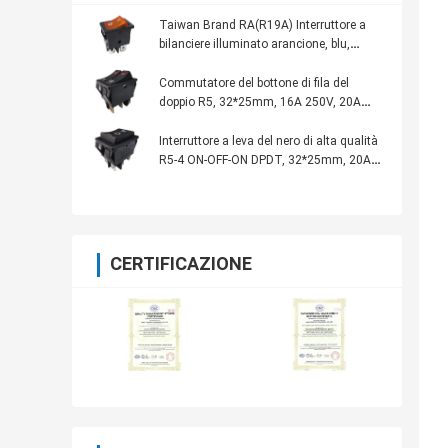
Taiwan Brand RA(R19A) Interruttore a
bilanciere illuminato arancione, blu,
rosso, 21*15mm, CQC UL VDE KC
Commutatore del bottone di fila del
doppio R5, 32*25mm, 16A 250V, 20A
125V, PA66 alloggio, con/senza lampada
Interruttore a leva del nero di alta qualità
R5-4 ON-OFF-ON DPDT, 32*25mm, 20A
125VAC
CERTIFICAZIONE