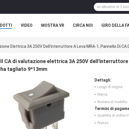
DOTTI
VIDEO
MOSTRA VR
CIRCA NOI
GIRO DELLA F
ASI
tazione Elettrica 3A 250V Dell'interruttore A Leva MRA-1, Pannello Di 
Il CA di valutazione elettrica 3A 250V dell'interruttor
ha tagliato 9*13mm
Dettagli:
Luogo di origine:
Marca:
Numero di modello:
Termini di pagame
Quantità di ordine 
Prezzo: