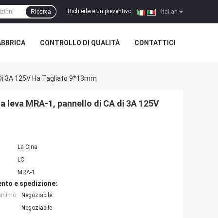
Richiedere un preventivo
Ricerca
|
Italian
ABBRICA
CONTROLLO DI QUALITÀ
CONTATTICI
CA Di 3A 125V Ha Tagliato 9*13mm
e a leva MRA-1, pannello di CA di 3A 125V
La Cina
LC
MRA-1
nto e spedizione:
minimo:
Negoziabile
Negoziabile