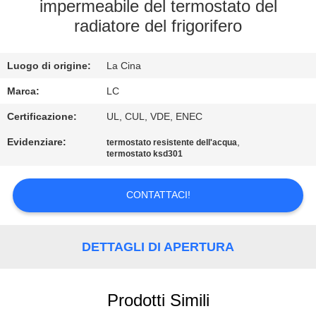
impermeabile del termostato del
GIRO
radiatore del frigorifero
DELLA
Luogo di origine:
La Cina
FABBRICA
Marca:
LC
CONTROLLO
Certificazione:
UL, CUL, VDE, ENEC
DI
Evidenziare:
,
termostato resistente dell'acqua
termostato ksd301
QUALITÀ
CONTATTACI!
CONTATTICI
DETTAGLI DI APERTURA
NOTIZIE
CASI
Prodotti Simili