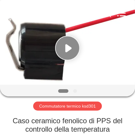
2026
Light
Country(Changshu)
Co.,Ltd.
All
Rights
Reserved.
CASA
PRODOTTI
VIDEO
MOSTRA
VR
Commutatore termico ksd301
CIRCA
Caso ceramico fenolico di PPS del
NOI
controllo della temperatura