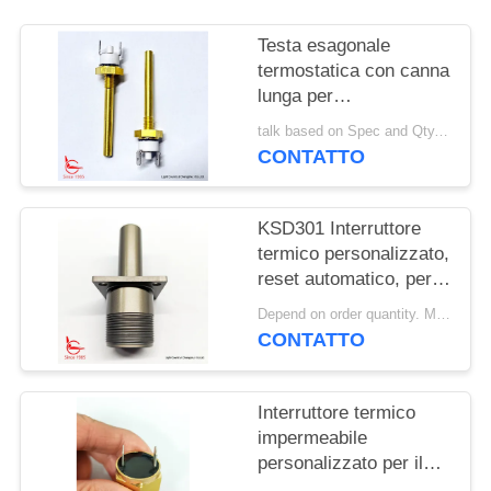
MAPPA
Testa esagonale
DEL
termostatica con canna
lunga per
SITO
apparecchiature di
talk based on Spec and Qty. MOQ:1000 pezzi
riscaldamento solare
CONTATTO
PRIVACY
POLICY
KSD301 Interruttore
termico personalizzato,
reset automatico, per
macchine per la pulizia
Depend on order quantity. MOQ:1000 pezzi, supportano anche la quantità di campioni o test.
della neve
CONTATTO
Interruttore termico
impermeabile
personalizzato per il
sensore di allarme