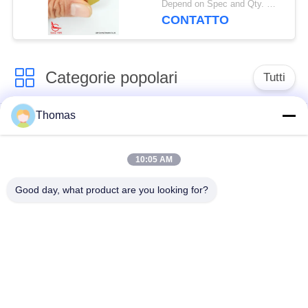
Depend on Spec and Qty. MOQ:1000 PCS
antincendio del veicolo
CONTATTO
Categorie popolari
Tutti
Thomas
termostato
termostato ksd301
automatico di
risistemazione
10:05 AM
Good day, what product are you looking for?
Termostato del
commutatore termico
ripristino manuale
ksd301
interruttore a
Commutatore
bilanciere
elettrico del pulsante