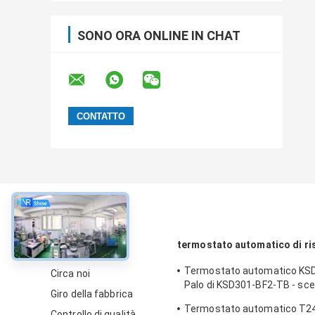
SONO ORA ONLINE IN CHAT
circa
termostato automatico di ri
Termostato automatico KSD
Circa noi
Palo di KSD301-BF2-TB - scel
Giro della fabbrica
12.4mm del tiro
Termostato automatico T24
Controllo di qualità