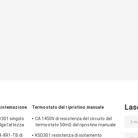
Las
sistemazione
Termostato del ripristino manuale
301 singolo
CA 1450V di resistenza del circuito del
ga l'altezza
termostato 50mΩ del ripristino manuale
di T24M-SF9-CB per 1 min.
-XR1-TB di
KSD301 resistenza di isolamento