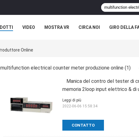
DOTTI
VIDEO
MOSTRA VR
CIRCA NOI
GIRO DELLA F
ASI
Produttore Online
multifunction electrical counter meter produzione online
(1)
Manica del contro del tester di c
memoria 2loop input elettrico & di 
Leggi di più
2022-06-06 15:58:34
CONTATTO